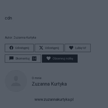
cdn
Autor: Zuzanna Kurtyka
Udostępnij
Udostępnij
Lubię to!
Skomentuj
34
Obserwuj notkę
O mnie
Zuzanna Kurtyka
www.zuzannakurtyka.pl