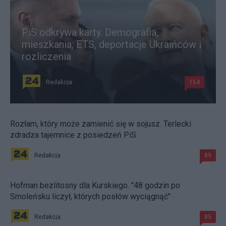
PiS odkrywa karty. Demografia,
mieszkania, ETS, deportacje Ukraińców i
rozliczenia
Redakcja
154
Rozłam, który może zamienić się w sojusz. Terlecki
zdradza tajemnice z posiedzeń PiS
Redakcja
89
Hofman bezlitosny dla Kurskiego. "48 godzin po
Smoleńsku liczył, których posłów wyciągnąć"
Redakcja
85