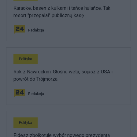
Karaoke, basen z kulkami i tańce hulańce. Tak
resort "przepalał" publiczną kasę
Redakcja
Polityka
Rok z Nawrockim. Głośne weta, sojusz z USA i
powrót do Trójmorza
Redakcja
Polityka
Fidesz zbojkotuje wybór nowego prezydenta