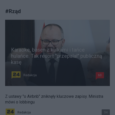
#
Rząd
Karaoke, basen z kulkami i tańce
hulańce. Tak resort "przepalał" publiczną
kasę
Redakcja
60
Z ustawy "o Airbnb" zniknęły kluczowe zapisy. Ministra
mówi o lobbingu
Redakcja
34