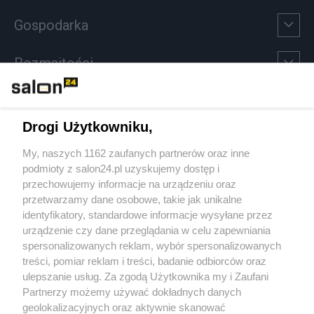
Gospodarka
Rozmaitości
Technologie
Drogi Użytkowniku,
Sport
My, naszych 1162 zaufanych partnerów oraz inne
podmioty z salon24.pl uzyskujemy dostęp i
Społeczeństwo
przechowujemy informacje na urządzeniu oraz
przetwarzamy dane osobowe, takie jak unikalne
Kultura
identyfikatory, standardowe informacje wysyłane przez
urządzenie czy dane przeglądania w celu zapewniania
spersonalizowanych reklam, wybór spersonalizowanych
treści, pomiar reklam i treści, badanie odbiorców oraz
ulepszanie usług. Za zgodą Użytkownika my i Zaufani
X
Facebook
Instagram
Youtube
Partnerzy możemy używać dokładnych danych
geolokalizacyjnych oraz aktywnie skanować