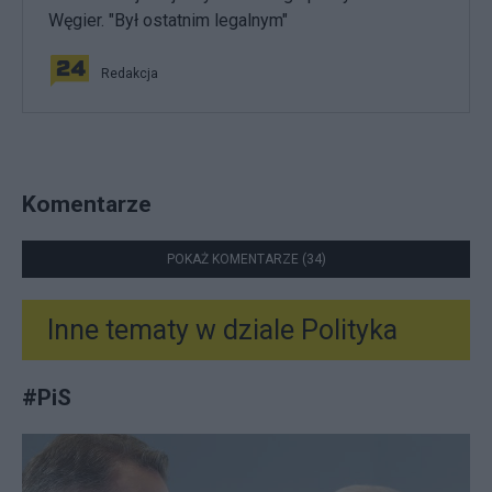
Węgier. "Był ostatnim legalnym"
Redakcja
Komentarze
POKAŻ KOMENTARZE (34)
Inne tematy w dziale
Polityka
#
PiS