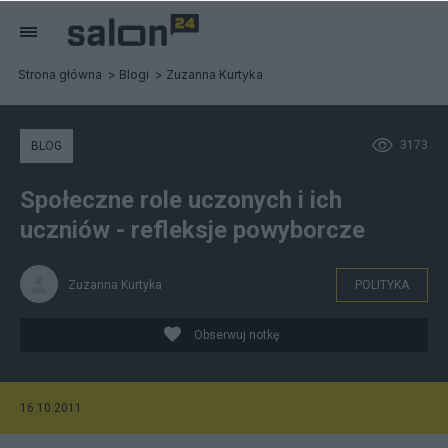
Strona główna
Blogi
Zuzanna Kurtyka
3173
BLOG
Społeczne role uczonych i ich
uczniów - refleksje powyborcze
Zuzanna Kurtyka
POLITYKA
Obserwuj notkę
16.10.2011