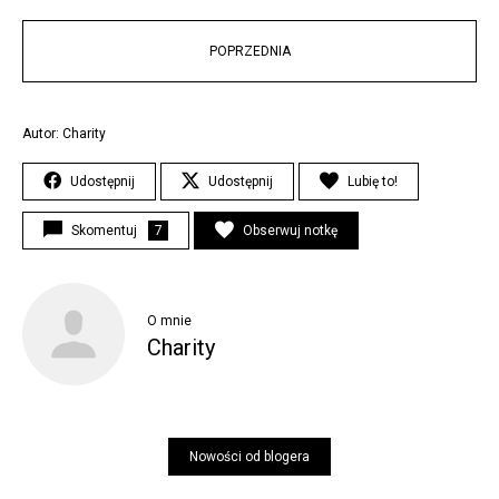
POPRZEDNIA
Autor: Charity
Udostępnij
Udostępnij
Lubię to!
Skomentuj
7
Obserwuj notkę
O mnie
Charity
Nowości od blogera