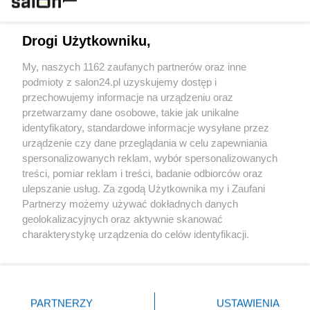
Technologie
Drogi Użytkowniku,
Sport
My, naszych 1162 zaufanych partnerów oraz inne
podmioty z salon24.pl uzyskujemy dostęp i
Społeczeństwo
przechowujemy informacje na urządzeniu oraz
przetwarzamy dane osobowe, takie jak unikalne
Kultura
identyfikatory, standardowe informacje wysyłane przez
urządzenie czy dane przeglądania w celu zapewniania
spersonalizowanych reklam, wybór spersonalizowanych
treści, pomiar reklam i treści, badanie odbiorców oraz
ulepszanie usług. Za zgodą Użytkownika my i Zaufani
X
Facebook
Instagram
Youtube
Partnerzy możemy używać dokładnych danych
geolokalizacyjnych oraz aktywnie skanować
charakterystykę urządzenia do celów identyfikacji.
Web Content Media sp. z o. o. © 2022
Ponieważ cenimy Twoją prywatność, prosimy o zgodę na
korzystanie z tych technologii poprzez kliknięcie
„Akceptuję”. Zgoda jest dobrowolna i zawsze możesz ją
Pomoc
O nas
Praca
Reklama
Kontakt
zmienić/wycofać klikając przycisk ustawień prywatności
PARTNERZY
USTAWIENIA