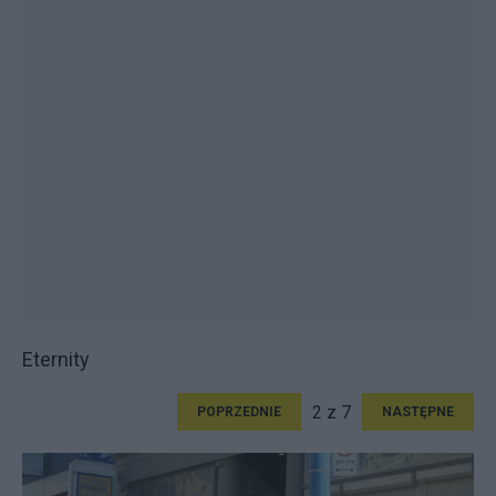
Eternity
2 z 7
POPRZEDNIE
NASTĘPNE