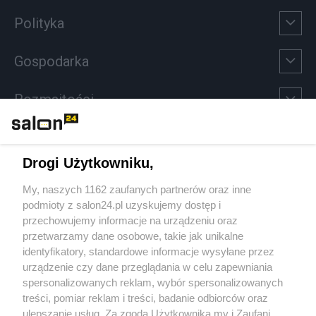
Polityka
Gospodarka
Rozmaitości
Technologie
Drogi Użytkowniku,
Sport
My, naszych 1162 zaufanych partnerów oraz inne
podmioty z salon24.pl uzyskujemy dostęp i
Społeczeństwo
przechowujemy informacje na urządzeniu oraz
przetwarzamy dane osobowe, takie jak unikalne
Kultura
identyfikatory, standardowe informacje wysyłane przez
urządzenie czy dane przeglądania w celu zapewniania
spersonalizowanych reklam, wybór spersonalizowanych
treści, pomiar reklam i treści, badanie odbiorców oraz
ulepszanie usług. Za zgodą Użytkownika my i Zaufani