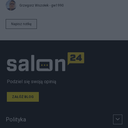
Grzegorz Wszołek - gw1990
Napisz notkę
Podziel się swoją opinią
ZAŁÓŻ BLOG
Polityka