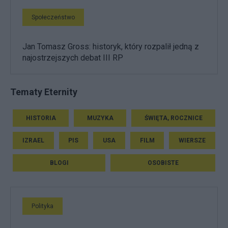
Społeczeństwo
Jan Tomasz Gross: historyk, który rozpalił jedną z
najostrzejszych debat III RP
Tematy Eternity
HISTORIA
MUZYKA
ŚWIĘTA, ROCZNICE
IZRAEL
PIS
USA
FILM
WIERSZE
BLOGI
OSOBISTE
Polityka