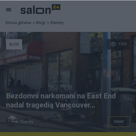
Strona główna
Blogi
Eternity
1555
BLOG
Bezdomni narkomani na East End
nadal tragedią Vancouver...
Eternity
ŚWIAT
Eternity