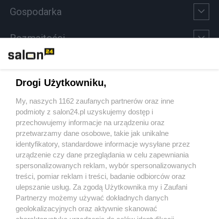
Gospodarka
Rozmaitości
Technologie
Drogi Użytkowniku,
Sport
My, naszych 1162 zaufanych partnerów oraz inne
podmioty z salon24.pl uzyskujemy dostęp i
Społeczeństwo
przechowujemy informacje na urządzeniu oraz
przetwarzamy dane osobowe, takie jak unikalne
Kultura
identyfikatory, standardowe informacje wysyłane przez
urządzenie czy dane przeglądania w celu zapewniania
spersonalizowanych reklam, wybór spersonalizowanych
treści, pomiar reklam i treści, badanie odbiorców oraz
ulepszanie usług. Za zgodą Użytkownika my i Zaufani
X
Facebook
Instagram
Youtube
Partnerzy możemy używać dokładnych danych
geolokalizacyjnych oraz aktywnie skanować
charakterystykę urządzenia do celów identyfikacji.