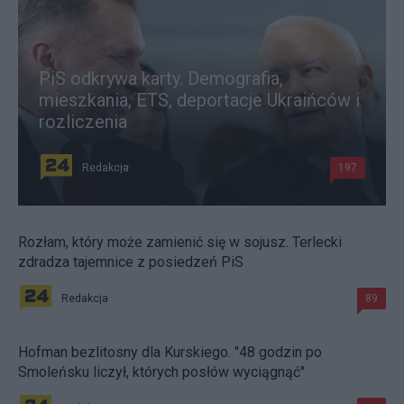
PiS odkrywa karty. Demografia,
mieszkania, ETS, deportacje Ukraińców i
rozliczenia
Redakcja
197
Rozłam, który może zamienić się w sojusz. Terlecki
zdradza tajemnice z posiedzeń PiS
Redakcja
89
Hofman bezlitosny dla Kurskiego. "48 godzin po
Smoleńsku liczył, których posłów wyciągnąć"