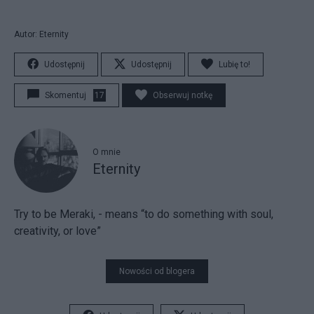
Autor: Eternity
Udostępnij
Udostępnij
Lubię to!
Skomentuj
17
Obserwuj notkę
O mnie
Eternity
Try to be Meraki, - means “to do something with soul,
creativity, or love”
Nowości od blogera