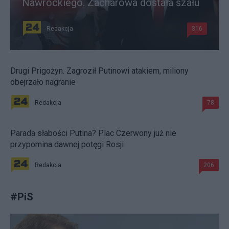
Nawrockiego. Zacharowa dostała szału
Redakcja
316
Drugi Prigożyn. Zagroził Putinowi atakiem, miliony
obejrzało nagranie
Redakcja
78
Parada słabości Putina? Plac Czerwony już nie
przypomina dawnej potęgi Rosji
Redakcja
206
#
PiS