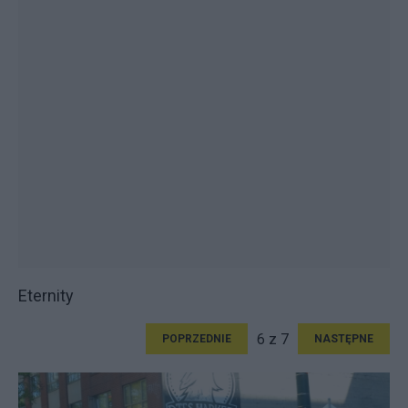
Eternity
6 z 7
POPRZEDNIE
NASTĘPNE