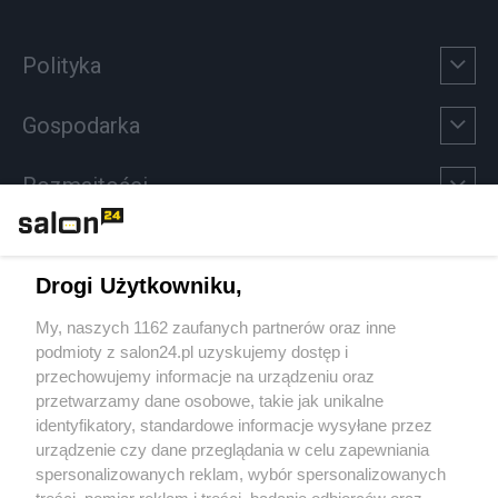
Polityka
Gospodarka
Rozmaitości
Technologie
Drogi Użytkowniku,
Sport
My, naszych 1162 zaufanych partnerów oraz inne
podmioty z salon24.pl uzyskujemy dostęp i
Społeczeństwo
przechowujemy informacje na urządzeniu oraz
przetwarzamy dane osobowe, takie jak unikalne
Kultura
identyfikatory, standardowe informacje wysyłane przez
urządzenie czy dane przeglądania w celu zapewniania
spersonalizowanych reklam, wybór spersonalizowanych