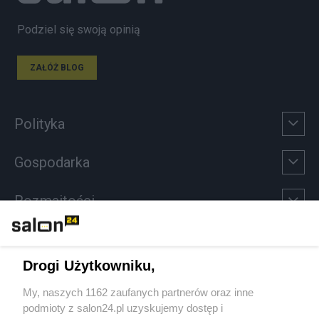
Podziel się swoją opinią
ZAŁÓŻ BLOG
Polityka
Gospodarka
Rozmaitości
Technologie
Drogi Użytkowniku,
Sport
My, naszych 1162 zaufanych partnerów oraz inne
podmioty z salon24.pl uzyskujemy dostęp i
Społeczeństwo