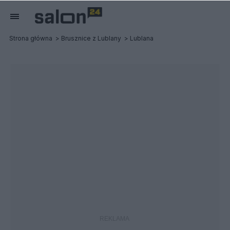
Strona główna
Brusznice z Lublany
Lublana