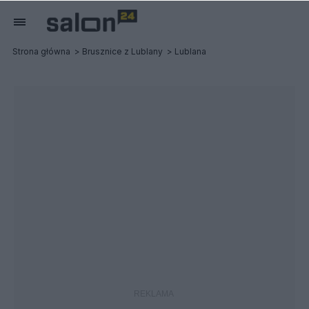
Strona główna
Brusznice z Lublany
Lublana