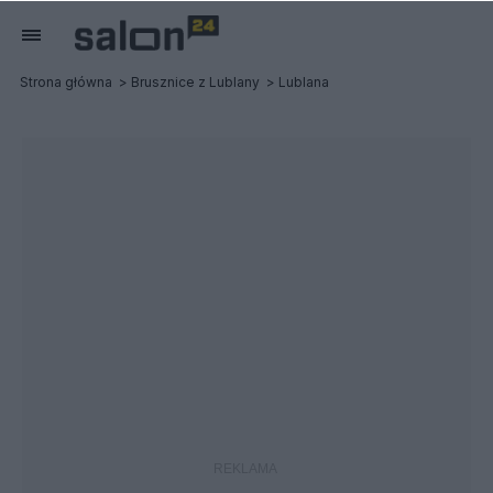
Strona główna
Brusznice z Lublany
Lublana