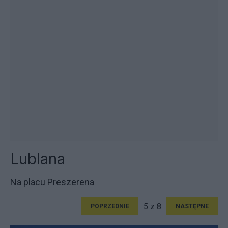
Lublana
Na placu Preszerena
5 z 8
POPRZEDNIE
NASTĘPNE