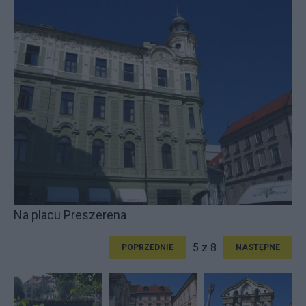
Na placu Preszerena
5 z 8
POPRZEDNIE
NASTĘPNE