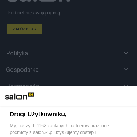
Podziel się swoją opinią
ZAŁÓŻ BLOG
Polityka
Gospodarka
Rozmaitości
Technologie
Drogi Użytkowniku,
Sport
My, naszych 1162 zaufanych partnerów oraz inne
podmioty z salon24.pl uzyskujemy dostęp i
Społeczeństwo