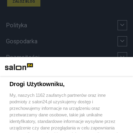
ZAŁÓŻ BLOG
Polityka
Gospodarka
Rozmaitości
Technologie
Drogi Użytkowniku,
Sport
My, naszych 1162 zaufanych partnerów oraz inne
podmioty z salon24.pl uzyskujemy dostęp i
Społeczeństwo
przechowujemy informacje na urządzeniu oraz
przetwarzamy dane osobowe, takie jak unikalne
Kultura
identyfikatory, standardowe informacje wysyłane przez
urządzenie czy dane przeglądania w celu zapewniania