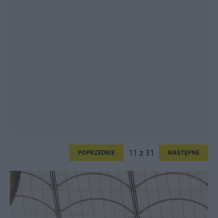
11 z 31
POPRZEDNIE
NASTĘPNE