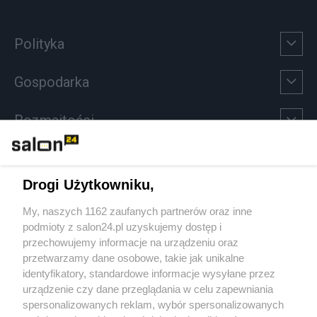
Polityka
Gospodarka
Rozmaitości
Technologie
Drogi Użytkowniku,
Sport
My, naszych 1162 zaufanych partnerów oraz inne
podmioty z salon24.pl uzyskujemy dostęp i
Społeczeństwo
przechowujemy informacje na urządzeniu oraz
przetwarzamy dane osobowe, takie jak unikalne
Kultura
identyfikatory, standardowe informacje wysyłane przez
urządzenie czy dane przeglądania w celu zapewniania
spersonalizowanych reklam, wybór spersonalizowanych