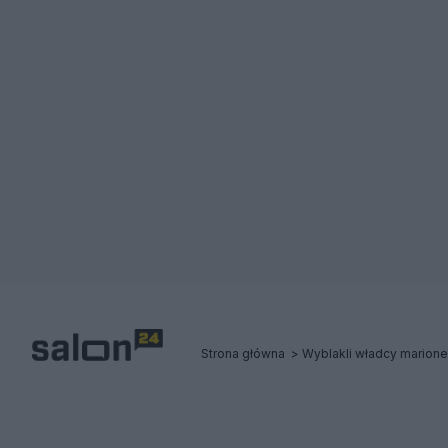
Strona główna
Wyblakli władcy marionet