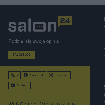
Podziel się swoją opinią
ZAŁÓŻ BLOG
X
Facebook
Instagram
Youtube
Web Content Media sp. z o. o.