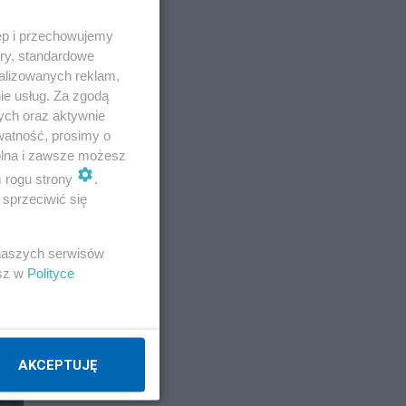
ęp i przechowujemy
E
ory, standardowe
alizowanych reklam,
ie usług. Za zgodą
ych oraz aktywnie
watność, prosimy o
wolna i zawsze możesz
m rogu strony
.
sprzeciwić się
 naszych serwisów
esz w
Polityce
AKCEPTUJĘ