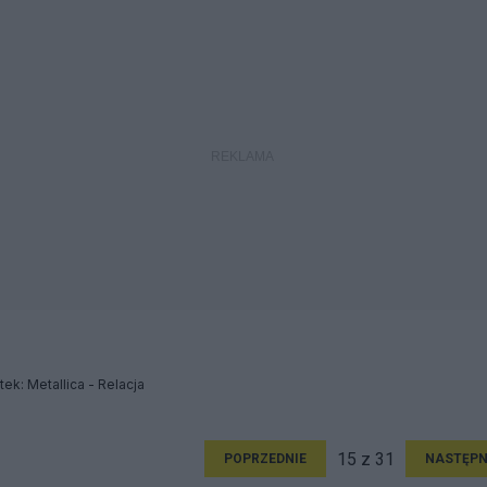
ek: Metallica - Relacja
15 z 31
POPRZEDNIE
NASTĘPN