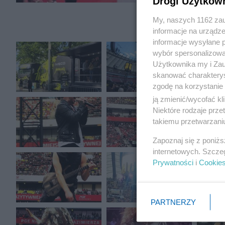
Drogi Użytkow
My, naszych 1162 zau
informacje na urządze
informacje wysyłane 
wybór spersonalizowan
Użytkownika my i Zau
skanować charakterys
zgodę na korzystanie 
ją zmienić/wycofać kl
Niektóre rodzaje prz
takiemu przetwarzaniu
Zapoznaj się z poniż
internetowych. Szcze
Prywatności
i
Cookie
PARTNERZY