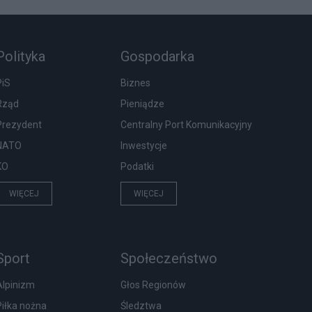
Polityka
Gospodarka
PiS
Biznes
Rząd
Pieniądze
Prezydent
Centralny Port Komunikacyjny
NATO
Inwestycje
KO
Podatki
WIĘCEJ
WIĘCEJ
Sport
Społeczeństwo
Alpinizm
Głos Regionów
Piłka nożna
Śledztwa