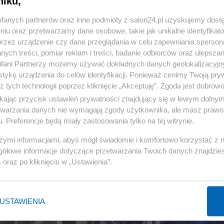
niku,
fanych partnerów oraz inne podmioty z salon24.pl uzyskujemy dost
15 z 31
POPRZEDNIE
NASTĘPN
niu oraz przetwarzamy dane osobowe, takie jak unikalne identyfikat
przez urządzenie czy dane przeglądania w celu zapewniania sperson
ych treści, pomiar reklam i treści, badanie odbiorców oraz ulepszan
fani Partnerzy możemy używać dokładnych danych geolokalizacyjn
tykę urządzenia do celów identyfikacji. Ponieważ cenimy Twoją pry
z tych technologii poprzez kliknięcie „Akceptuję”. Zgoda jest dobro
ikając przycisk ustawień prywatności znajdujący się w lewym dolny
etwarzania danych nie wymagają zgody użytkownika, ale masz prawo 
. Preferencje będą miały zastosowania tylko na tej witrynie.
szymi informacjami, abyś mógł świadomie i komfortowo korzystać z
gółowe informacje dotyczące przetwarzania Twoich danych znajdzi
s
oraz po kliknięciu w „Ustawienia”.
USTAWIENIA