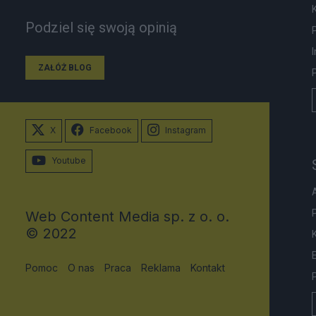
Podziel się swoją opinią
ZAŁÓŻ BLOG
X
Facebook
Instagram
Youtube
Web Content Media sp. z o. o.
© 2022
Pomoc
O nas
Praca
Reklama
Kontakt