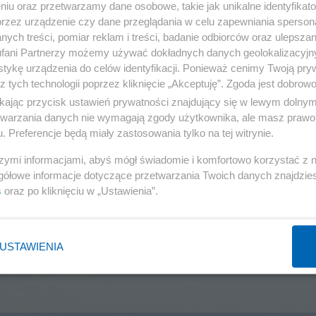
niu oraz przetwarzamy dane osobowe, takie jak unikalne identyfikat
przez urządzenie czy dane przeglądania w celu zapewniania sperson
ych treści, pomiar reklam i treści, badanie odbiorców oraz ulepszan
fani Partnerzy możemy używać dokładnych danych geolokalizacyjn
tykę urządzenia do celów identyfikacji. Ponieważ cenimy Twoją pry
z tych technologii poprzez kliknięcie „Akceptuję”. Zgoda jest dobro
ikając przycisk ustawień prywatności znajdujący się w lewym dolny
etwarzania danych nie wymagają zgody użytkownika, ale masz prawo 
. Preferencje będą miały zastosowania tylko na tej witrynie.
szymi informacjami, abyś mógł świadomie i komfortowo korzystać z
gółowe informacje dotyczące przetwarzania Twoich danych znajdzi
s
oraz po kliknięciu w „Ustawienia”.
USTAWIENIA