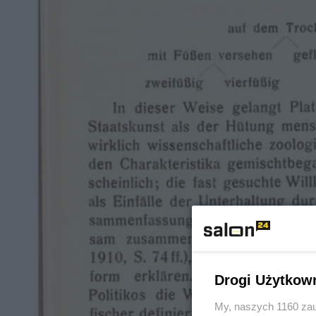
Drogi Użytkow
My, naszych 1160 zau