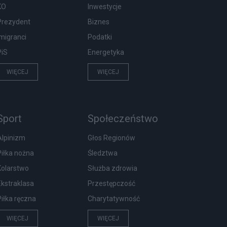
KO
Inwestycje
Prezydent
Biznes
Imigranci
Podatki
PiS
Energetyka
WIĘCEJ
WIĘCEJ
Sport
Społeczeństwo
Alpinizm
Głos Regionów
Piłka nożna
Śledztwa
Kolarstwo
Służba zdrowia
Ekstraklasa
Przestępczość
Piłka ręczna
Charytatywność
WIĘCEJ
WIĘCEJ