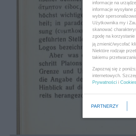
informacje na urządze
informacje wysyłane 
wybór spersonalizowan
Użytkownika my i Zau
skanować charakterys
zgodę na korzystanie 
ją zmienić/wycofać kl
Niektóre rodzaje prz
takiemu przetwarzaniu
Zapoznaj się z poniż
internetowych. Szcze
Prywatności
i
Cookie
PARTNERZY