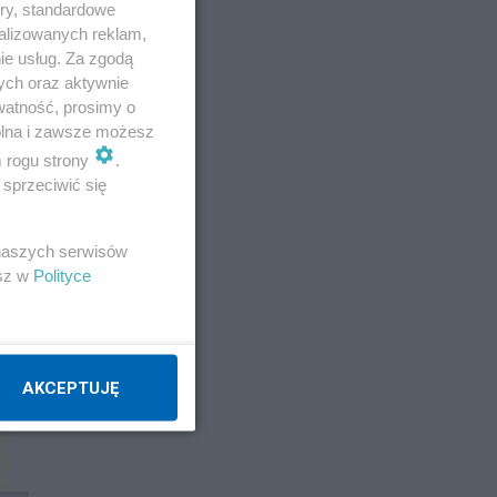
ory, standardowe
alizowanych reklam,
ie usług. Za zgodą
ych oraz aktywnie
watność, prosimy o
wolna i zawsze możesz
m rogu strony
.
sprzeciwić się
 naszych serwisów
esz w
Polityce
AKCEPTUJĘ