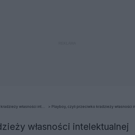
Playboy, czyli przeciwko kradzieży własności intelektualnej. (cz. I i II)
Playboy, czyli przeciwko kradzieży własności i
zieży własności intelektualnej