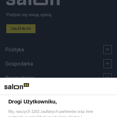
Podziel się swoją opinią
ZAŁÓŻ BLOG
Polityka
Gospodarka
Rozmaitości
Technologie
Drogi Użytkowniku,
Sport
My, naszych 1162 zaufanych partnerów oraz inne
podmioty z salon24.pl uzyskujemy dostęp i