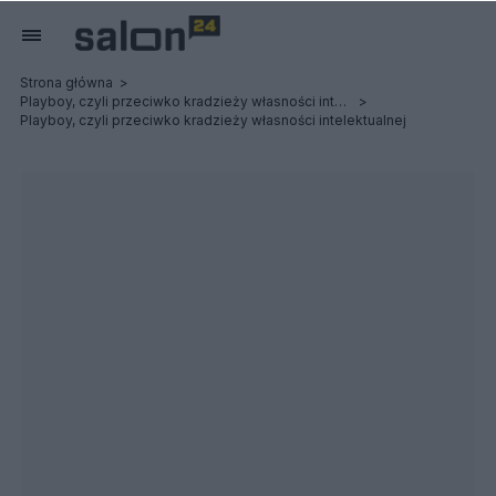
Strona główna
Playboy, czyli przeciwko kradzieży własności intelektualnej. (cz. I i II)
Playboy, czyli przeciwko kradzieży własności intelektualnej