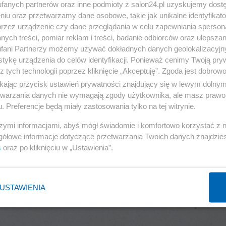
fanych partnerów oraz inne podmioty z salon24.pl uzyskujemy dost
niu oraz przetwarzamy dane osobowe, takie jak unikalne identyfikat
przez urządzenie czy dane przeglądania w celu zapewniania sperson
ych treści, pomiar reklam i treści, badanie odbiorców oraz ulepszan
fani Partnerzy możemy używać dokładnych danych geolokalizacyjn
tykę urządzenia do celów identyfikacji. Ponieważ cenimy Twoją pry
z tych technologii poprzez kliknięcie „Akceptuję”. Zgoda jest dobro
ikając przycisk ustawień prywatności znajdujący się w lewym dolny
etwarzania danych nie wymagają zgody użytkownika, ale masz prawo 
. Preferencje będą miały zastosowania tylko na tej witrynie.
szymi informacjami, abyś mógł świadomie i komfortowo korzystać z
gółowe informacje dotyczące przetwarzania Twoich danych znajdzi
s
oraz po kliknięciu w „Ustawienia”.
USTAWIENIA