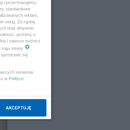
ęp i przechowujemy
ory, standardowe
alizowanych reklam,
ie usług. Za zgodą
ych oraz aktywnie
watność, prosimy o
wolna i zawsze możesz
m rogu strony
.
sprzeciwić się
 naszych serwisów
esz w
Polityce
AKCEPTUJĘ