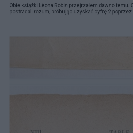
Obie książki Lèona Robin przejrzałem dawno temu.
postradali rozum, próbując uzyskać cyfrę 2 poprze