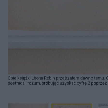
Obie książki Lèona Robin przejrzałem dawno temu.
postradali rozum, próbując uzyskać cyfrę 2 poprze