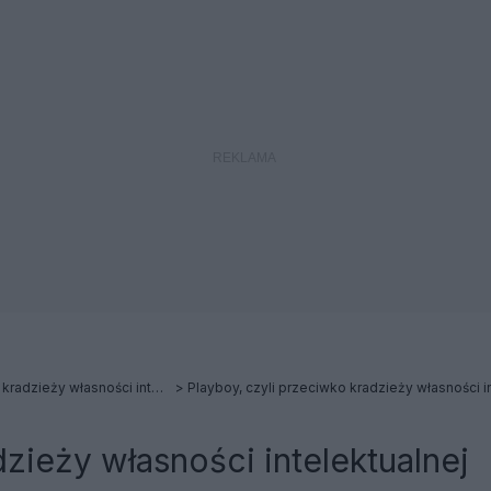
Playboy, czyli przeciwko kradzieży własności intelektualnej. (cz. I i II)
Playboy, czyli przeciwko kradzieży własności i
zieży własności intelektualnej