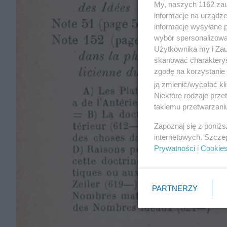
My, naszych 1162 zau
informacje na urządze
informacje wysyłane 
wybór spersonalizowan
Użytkownika my i Zau
skanować charakterys
zgodę na korzystanie 
ją zmienić/wycofać kl
Niektóre rodzaje prz
takiemu przetwarzaniu
Zapoznaj się z poniż
internetowych. Szcze
Prywatności
i
Cookie
PARTNERZY