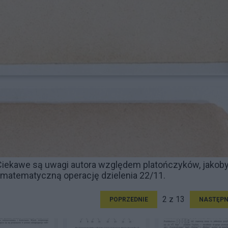
 Ciekawe są uwagi autora względem platończyków, jakob
z matematyczną operację dzielenia 22/11.
2 z 13
POPRZEDNIE
NASTĘPN