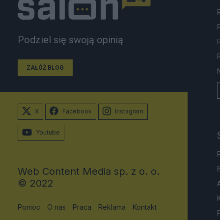
Podziel się swoją opinią
ZAŁÓŻ BLOG
X
Facebook
Instagram
Youtube
Web Content Media sp. z o. o.
© 2022
Pomoc
O nas
Praca
Reklama
Kontakt