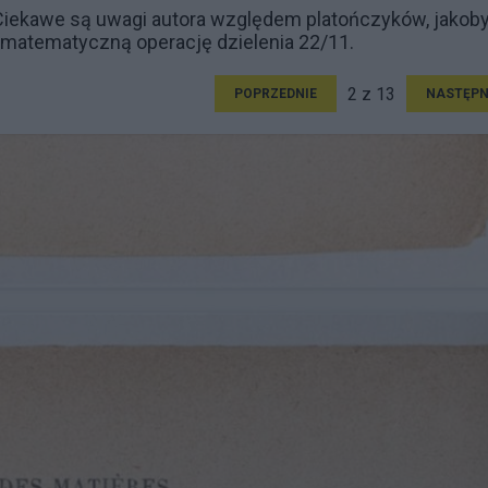
 Ciekawe są uwagi autora względem platończyków, jakob
z matematyczną operację dzielenia 22/11.
2 z 13
POPRZEDNIE
NASTĘPN