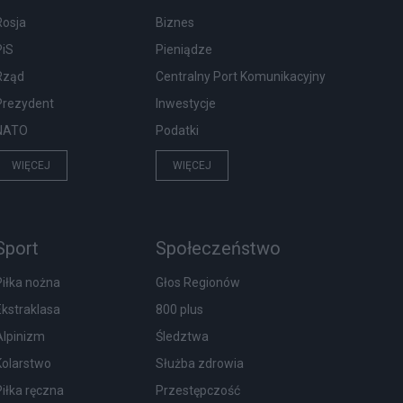
Rosja
Biznes
PiS
Pieniądze
Rząd
Centralny Port Komunikacyjny
Prezydent
Inwestycje
NATO
Podatki
WIĘCEJ
WIĘCEJ
Sport
Społeczeństwo
Piłka nożna
Głos Regionów
Ekstraklasa
800 plus
Alpinizm
Śledztwa
Kolarstwo
Służba zdrowia
Piłka ręczna
Przestępczość