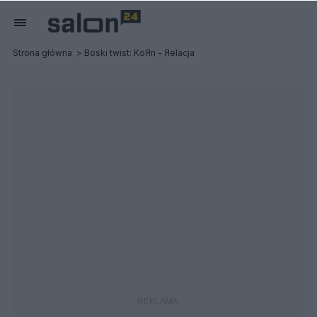
Strona główna
Boski twist: KoЯn - Яelacja