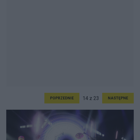
14 z 23
POPRZEDNIE
NASTĘPNE