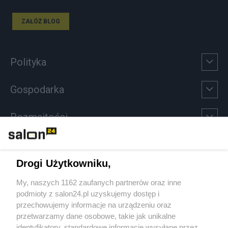
ZAŁÓŻ BLOG
Polityka
Gospodarka
Rozmaitości
Technologie
Drogi Użytkowniku,
Sport
My, naszych 1162 zaufanych partnerów oraz inne
podmioty z salon24.pl uzyskujemy dostęp i
Społeczeństwo
przechowujemy informacje na urządzeniu oraz
przetwarzamy dane osobowe, takie jak unikalne
Kultura
identyfikatory, standardowe informacje wysyłane przez