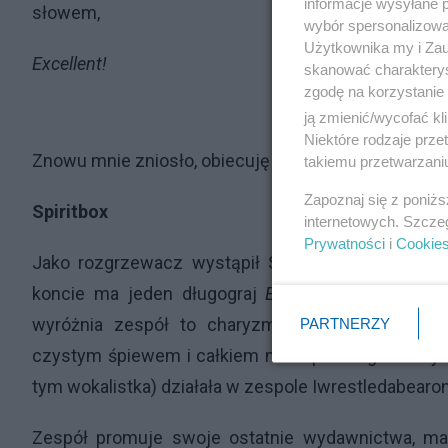
informacje wysyłane 
słowem,
wybór spersonalizowan
Użytkownika my i Zau
Excellent!
skanować charakterys
zgodę na korzystanie 
ją zmienić/wycofać kl
Niektóre rodzaje prz
Znowu mnie zniosło, obiecuję poprawę, zacznijmy o
takiemu przetwarzaniu
Zapoznaj się z poniż
Spiritbox
internetowych. Szcze
Prywatności
i
Cookie
Jako rozgrzewacz wystąpił Spiritbox. Działający
koncie ma jeden długograj
Eternal Blue
(2021), cz
wyróżnia zespół to charyzmatyczna wokalistka 
PARTNERZY
czystym śpiewem i całkiem niekiepskim gardłowym 
tym wokalistka) działała w zespole Iwrestledabearo
Zespół promuje swoje ostatnie wydawnictwa, m