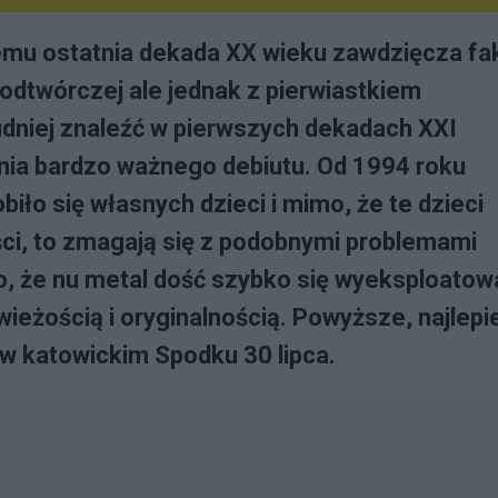
remu ostatnia dekada XX wieku zawdzięcza fa
 odtwórczej ale jednak z pierwiastkiem
udniej znaleźć w pierwszych dekadach XXI
ania bardzo ważnego debiutu. Od 1994 roku
iło się własnych dzieci i mimo, że te dzieci
ści, to zmagają się z podobnymi problemami
 że nu metal dość szybko się wyeksploatowa
ieżością i oryginalnością. Powyższe, najlepie
e w katowickim Spodku 30 lipca.