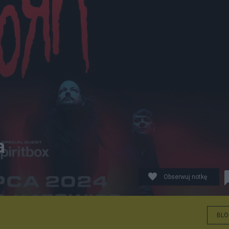
a
Obserwuj notkę
BLO