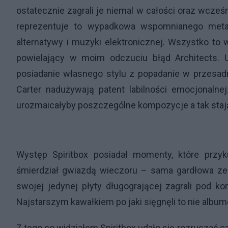
ostatecznie zagrali je niemal w całości oraz wcześ
reprezentuje to wypadkowa wspomnianego metal
alternatywy i muzyki elektronicznej. Wszystko to
powielający w moim odczuciu błąd Architects. U
posiadanie własnego stylu z popadanie w przesa
Carter nadużywają patent labilności emocjonalne
urozmaicałyby poszczególne kompozycje a tak staj
Występ Spiritbox posiadał momenty, które prz
śmierdział gwiazdą wieczoru – sama gardłowa ze
swojej jedynej płyty długogrającej zagrali pod ko
Najstarszym kawałkiem po jaki sięgnęli to nie albumo
Z tego co widziałem Spiritbox udało się rozruszać cz