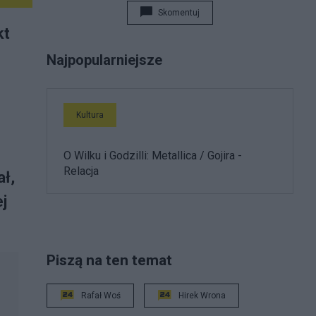
Skomentuj
kt
Najpopularniejsze
Kultura
O Wilku i Godzilli: Metallica / Gojira -
Relacja
ł,
j
Piszą na ten temat
Rafał Woś
Hirek Wrona