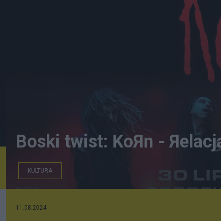
Boski twist: KoЯn - Яelacj
KULTURA
11.08.2024