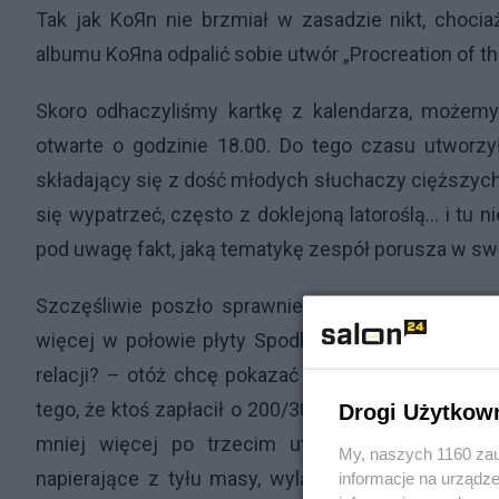
Tak jak KoЯn nie brzmiał w zasadzie nikt, choc
albumu KoЯna odpalić sobie utwór „Procreation of the
Skoro odhaczyliśmy kartkę z kalendarza, możemy p
otwarte o godzinie 18.00. Do tego czasu utworzy
składający się z dość młodych słuchaczy cięższyc
się wypatrzeć, często z doklejoną latoroślą... i t
pod uwagę fakt, jaką tematykę zespół porusza w swoic
Szczęśliwie poszło sprawniej niż się ktokolwie
więcej w połowie płyty Spodka. Drogi czytelniku
relacji? – otóż chcę pokazać bezsensowność przep
tego, że ktoś zapłacił o 200/300 zł więcej za możl
Drogi Użytkow
mniej więcej po trzecim utworze, nieintencjo
My, naszych 1160 zau
napierające z tyłu masy, wylądowałem w trzecim
informacje na urządze