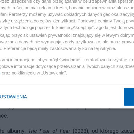
przez urządzenie czy dane przeglądania w celu zapewniania sperson
ych treści, pomiar reklam i treści, badanie odbiorców oraz ulepszan
fani Partnerzy możemy używać dokładnych danych geolokalizacyjn
tykę urządzenia do celów identyfikacji. Ponieważ cenimy Twoją pry
z tych technologii poprzez kliknięcie „Akceptuję”. Zgoda jest dobro
Reklama
ikając przycisk ustawień prywatności znajdujący się w lewym dolny
etwarzania danych nie wymagają zgody użytkownika, ale masz prawo 
d początku...
. Preferencje będą miały zastosowania tylko na tej witrynie.
szymi informacjami, abyś mógł świadomie i komfortowo korzystać z
gółowe informacje dotyczące przetwarzania Twoich danych znajdzi
s
oraz po kliknięciu w „Ustawienia”.
 od ośmiu lat kanadyjski metalcorowy miszmasz, który
tery EPki i... siedemnaście singli. To czym niewątpl
Courtney LaPlante, która swobodnie żongluje łagodn
USTAWIENIA
wygarem. Zespół nie wziął się z próżni, część skład
nce.
ałe albumy:
The Fear of Fear
(2023), od którego zaczę