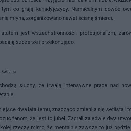
ani tym co grają Kanadyjczycy. Namacalnym dowód ow
enia młyna, zorganizowano nawet ścianę śmierci.
m atutem jest wszechstronność i profesjonalizm, zaró
ypadają szczerze i przekonująco.
Reklama
 chodzą słuchy, że trwają intensywne prace nad no
tapie.
miejsce dwa lata temu, znacząco zmieniła się setlista i t
uć fanom, że jest to jubel. Zagrali zaledwie dwa utwo
ka kolej rzeczy mimo, że mentalnie zawsze to już będzie