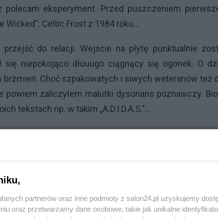
iaż polecam eksperyment. Przed puszczeniem pierwsz
 Wicked": Celtic Frost z 1984 roku...
rzejść do relacji. Wejście na płytę punktualnie zos
ł się niepokojąco dłuuugo ciągnący się ogonek. O dz
h brzmień. Choć szpakowatych i siwych weteranów też 
u nie powiem zaliczyłem malutki dysonans poznawczy. Bi
h tekstach np. w takim „A.D.I.D.A.S."...
k mógł się spodziewać i dość szybko przycupnąłem mn
 pewnie zadajesz sobie pytanie po co o tym wspomina
łacania za bilety z opcją wcześniejszego wejścia. C
iwość wcześniejszego dostania się pod scenę, skoro gd
niku,
nalnie, bez żadnego wkładu własnego, napędzany pr
fanych partnerów oraz inne podmioty z salon24.pl uzyskujemy dost
 rzędzie... Pan Burns z Simpsonów skwitowałby sytua
niu oraz przetwarzamy dane osobowe, takie jak unikalne identyfikat