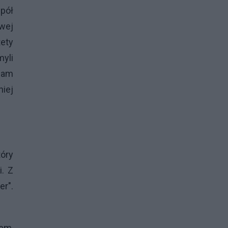
spół
wej
tety
yli
Sam
iej
óry
. Z
er".
łem,