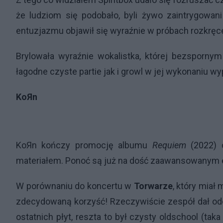
że ludziom się podobało, byli żywo zaintrygow
entuzjazmu objawił się wyraźnie w próbach rozkręc
Brylowała wyraźnie wokalistka, której bezsporny
łagodne czyste partie jak i growl w jej wykonaniu w
KoЯn
KoЯn kończy promocję albumu
Requiem
(2022)
materiałem. Ponoć są już na dość zaawansowanym e
W porównaniu do koncertu w
Torwarze
, który miał 
zdecydowaną korzyść! Rzeczywiście zespół dał odcz
ostatnich płyt, reszta to był czysty oldschool (ta