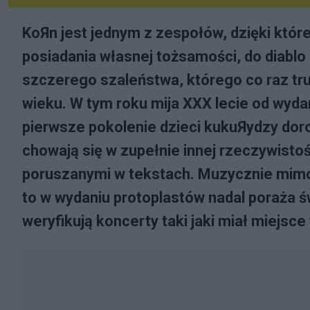
KoЯn jest jednym z zespołów, dzięki któ
posiadania własnej tożsamości, do diablo
szczerego szaleństwa, którego co raz tr
wieku. W tym roku mija XXX lecie od wyd
pierwsze pokolenie dzieci kukuЯydzy dorob
chowają się w zupełnie innej rzeczywisto
poruszanymi w tekstach. Muzycznie mimo,
to w wydaniu protoplastów nadal poraża św
weryfikują koncerty taki jaki miał miejsc