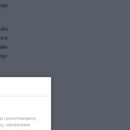
ego
tało
iwo
dało
orąc
iej
m w
óż z
zieś
zez
ęp i przechowujemy
cję
ory, standardowe