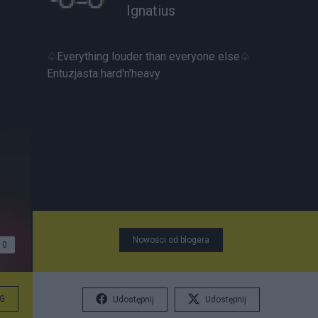
Ignatius
♤Everything louder than everyone else♤
Entuzjasta hard'n'heavy
Nowości od blogera
0
G
Udostępnij
Udostępnij