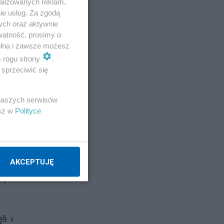
alizowanych reklam,
ie usług. Za zgodą
ych oraz aktywnie
watność, prosimy o
wolna i zawsze możesz
m rogu strony
.
sprzeciwić się
 naszych serwisów
esz w
Polityce
 na
iwie
ym,
AKCEPTUJĘ
u (w
li i