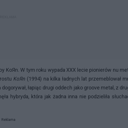
upy KoЯn. W tym roku wypada XXX lecie pionierów nu me
prostu
KoЯn
(1994) na kilka ładnych lat przemeblował m
dogorywał, łapiąc drugi oddech jako groove metal, z dru
ła hybryda, która jak żadna inna nie podzieliła słuch
Reklama