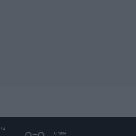
54
O mnie