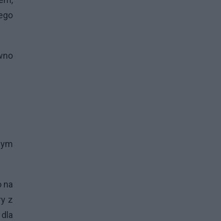
ego
wno
wym
o na
ry z
 dla