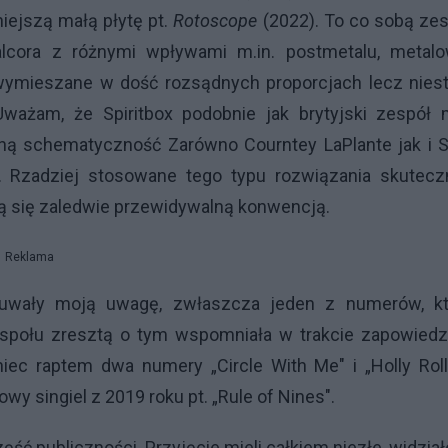
niejszą małą płytę pt.
Rotoscope
(2022). To co sobą ze
cora z różnymi wpływami m.in. postmetalu, metalo
 wymieszane w dość rozsądnych proporcjach lecz nies
ważam, że Spiritbox podobnie jak brytyjski zespół m
dną schematyczność Zarówno Courntey LaPlante jak i 
j. Rzadziej stosowane tego typu rozwiązania skuteczn
ą się zaledwie przewidywalną konwencją.
Reklama
ykuwały moją uwagę, zwłaszcza jeden z numerów, kt
społu zresztą o tym wspomniała w trakcie zapowiedzi
niec raptem dwa numery „Circle With Me" i „Holly Roll
wy singiel z 2019 roku pt. „Rule of Nines".
ęść publiczności. Przyjęcie mieli całkiem niezłe, widzia