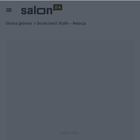
Strona główna
Boski twist: KoЯn - Яelacja