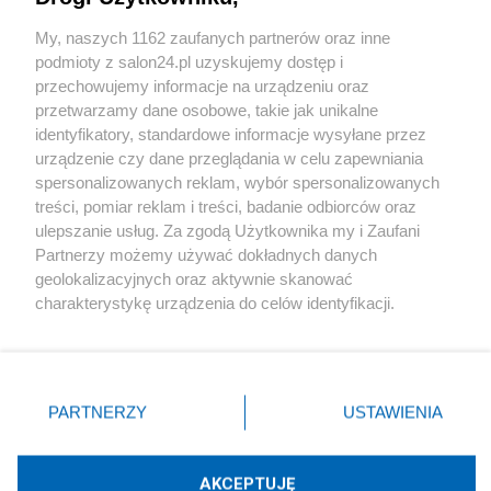
Sport
My, naszych 1162 zaufanych partnerów oraz inne
podmioty z salon24.pl uzyskujemy dostęp i
Społeczeństwo
przechowujemy informacje na urządzeniu oraz
przetwarzamy dane osobowe, takie jak unikalne
Kultura
identyfikatory, standardowe informacje wysyłane przez
urządzenie czy dane przeglądania w celu zapewniania
spersonalizowanych reklam, wybór spersonalizowanych
treści, pomiar reklam i treści, badanie odbiorców oraz
ulepszanie usług. Za zgodą Użytkownika my i Zaufani
X
Facebook
Instagram
Youtube
Partnerzy możemy używać dokładnych danych
geolokalizacyjnych oraz aktywnie skanować
charakterystykę urządzenia do celów identyfikacji.
Web Content Media sp. z o. o. © 2022
Ponieważ cenimy Twoją prywatność, prosimy o zgodę na
korzystanie z tych technologii poprzez kliknięcie
„Akceptuję”. Zgoda jest dobrowolna i zawsze możesz ją
Pomoc
O nas
Praca
Reklama
Kontakt
zmienić/wycofać klikając przycisk ustawień prywatności
PARTNERZY
USTAWIENIA
znajdujący się w lewym dolnym rogu strony
. Niektóre
rodzaje przetwarzania danych nie wymagają zgody
użytkownika, ale masz prawo sprzeciwić się takiemu
AKCEPTUJĘ