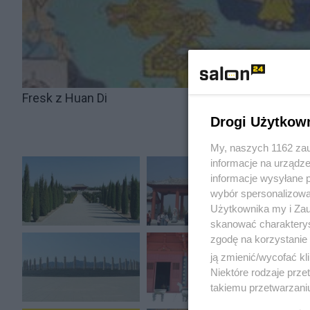
Fresk z Huan Di
Drogi Użytkow
My, naszych 1162 zau
informacje na urządze
informacje wysyłane 
wybór spersonalizowan
Użytkownika my i Zau
skanować charakterys
zgodę na korzystanie 
ją zmienić/wycofać kl
Niektóre rodzaje prz
takiemu przetwarzaniu