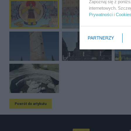
Zapoznaj się z poniż
internetowych. Szcze
Prywatności
i
Cookie
PARTNERZY
Powrót do artykułu