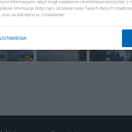
szymi informacjami, abyś mógł świadomie i komfortowo korzystać z
gółowe informacje dotyczące przetwarzania Twoich danych znajdzi
s
oraz po kliknięciu w „Ustawienia”.
USTAWIENIA