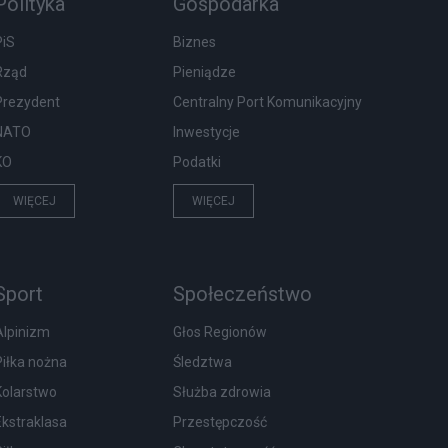
Polityka
Gospodarka
PiS
Biznes
Rząd
Pieniądze
Prezydent
Centralny Port Komunikacyjny
NATO
Inwestycje
KO
Podatki
WIĘCEJ
WIĘCEJ
Sport
Społeczeństwo
Alpinizm
Głos Regionów
Piłka nożna
Śledztwa
Kolarstwo
Służba zdrowia
Ekstraklasa
Przestępczość