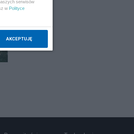
 naszych serwisów
esz w
Polityce
AKCEPTUJĘ