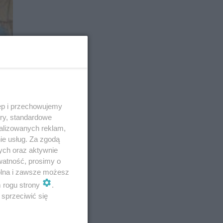
E
ęp i przechowujemy
ory, standardowe
alizowanych reklam,
ie usług. Za zgodą
ych oraz aktywnie
watność, prosimy o
wolna i zawsze możesz
m rogu strony
.
sprzeciwić się