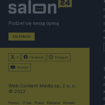
Podziel się swoją opinią
ZAŁÓŻ BLOG
X
Facebook
Instagram
Youtube
Web Content Media sp. z o. o.
© 2022
Pomoc
O nas
Praca
Reklama
Kontakt