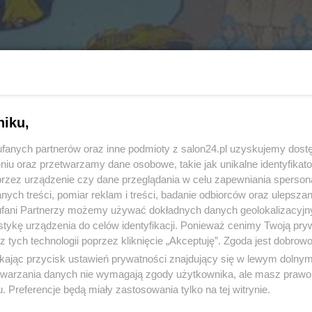
niku,
11 z 21
POPRZEDNIE
NASTĘPN
fanych partnerów oraz inne podmioty z salon24.pl uzyskujemy dost
niu oraz przetwarzamy dane osobowe, takie jak unikalne identyfikat
przez urządzenie czy dane przeglądania w celu zapewniania sperson
ych treści, pomiar reklam i treści, badanie odbiorców oraz ulepszan
fani Partnerzy możemy używać dokładnych danych geolokalizacyjn
tykę urządzenia do celów identyfikacji. Ponieważ cenimy Twoją pry
z tych technologii poprzez kliknięcie „Akceptuję”. Zgoda jest dobro
ikając przycisk ustawień prywatności znajdujący się w lewym dolny
etwarzania danych nie wymagają zgody użytkownika, ale masz prawo 
. Preferencje będą miały zastosowania tylko na tej witrynie.