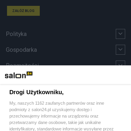
ZAŁÓŻ BLOG
Polityka
Gospodarka
Rozmaitości
Technologie
Drogi Użytkowniku,
Sport
My, naszych 1162 zaufanych partnerów oraz inne
podmioty z salon24.pl uzyskujemy dostęp i
Społeczeństwo
przechowujemy informacje na urządzeniu oraz
przetwarzamy dane osobowe, takie jak unikalne
Kultura
identyfikatory, standardowe informacje wysyłane przez