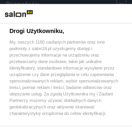
Rozmaitości
Technologie
Drogi Użytkowniku,
Sport
My, naszych 1160 zaufanych partnerów oraz inne
podmioty z salon24.pl uzyskujemy dostęp i
Społeczeństwo
przechowujemy informacje na urządzeniu oraz
przetwarzamy dane osobowe, takie jak unikalne
Kultura
identyfikatory, standardowe informacje wysyłane przez
urządzenie czy dane przeglądania w celu zapewniania
spersonalizowanych reklam, wybór spersonalizowanych
treści, pomiar reklam i treści, badanie odbiorców oraz
ulepszanie usług. Za zgodą Użytkownika my i Zaufani
X
Facebook
Instagram
Youtube
Partnerzy możemy używać dokładnych danych
geolokalizacyjnych oraz aktywnie skanować
charakterystykę urządzenia do celów identyfikacji.
Web Content Media sp. z o. o. © 2022
Ponieważ cenimy Twoją prywatność, prosimy o zgodę na
korzystanie z tych technologii poprzez kliknięcie