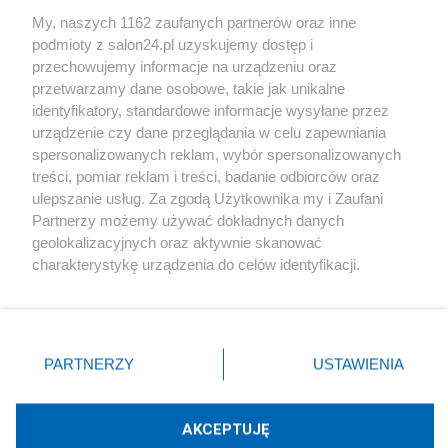
Sport
My, naszych 1162 zaufanych partnerów oraz inne
podmioty z salon24.pl uzyskujemy dostęp i
Społeczeństwo
przechowujemy informacje na urządzeniu oraz
przetwarzamy dane osobowe, takie jak unikalne
Kultura
identyfikatory, standardowe informacje wysyłane przez
urządzenie czy dane przeglądania w celu zapewniania
spersonalizowanych reklam, wybór spersonalizowanych
treści, pomiar reklam i treści, badanie odbiorców oraz
ulepszanie usług. Za zgodą Użytkownika my i Zaufani
X
Facebook
Instagram
Youtube
Partnerzy możemy używać dokładnych danych
geolokalizacyjnych oraz aktywnie skanować
charakterystykę urządzenia do celów identyfikacji.
Web Content Media sp. z o. o. © 2022
Ponieważ cenimy Twoją prywatność, prosimy o zgodę na
korzystanie z tych technologii poprzez kliknięcie
„Akceptuję”. Zgoda jest dobrowolna i zawsze możesz ją
Pomoc
O nas
Praca
Reklama
Kontakt
zmienić/wycofać klikając przycisk ustawień prywatności
PARTNERZY
USTAWIENIA
znajdujący się w lewym dolnym rogu strony
. Niektóre
rodzaje przetwarzania danych nie wymagają zgody
użytkownika, ale masz prawo sprzeciwić się takiemu
AKCEPTUJĘ
przetwarzaniu. Preferencje będą miały zastosowania tylko