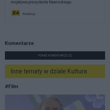
inicjatywa prezydenta Nawrockiego
Redakcja
Komentarze
POKAŻ KOMENTARZE (2)
Inne tematy w dziale
Kultura
#
Film