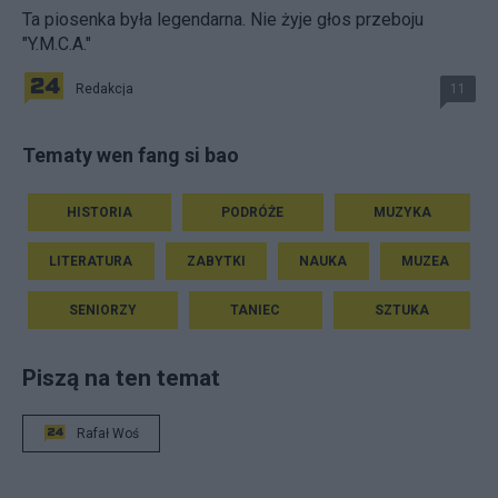
Ta piosenka była legendarna. Nie żyje głos przeboju
"Y.M.C.A."
Redakcja
11
Tematy wen fang si bao
HISTORIA
PODRÓŻE
MUZYKA
LITERATURA
ZABYTKI
NAUKA
MUZEA
SENIORZY
TANIEC
SZTUKA
Piszą na ten temat
Rafał Woś