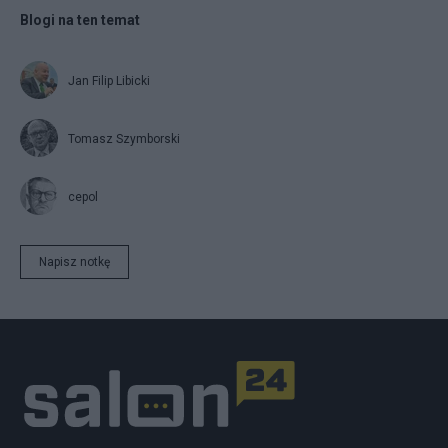
Blogi na ten temat
Jan Filip Libicki
Tomasz Szymborski
cepol
Napisz notkę