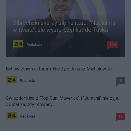
Olbrychski skarży się na rząd. "Napluł mi
w twarz", ale wystarczył list do Tuska
Redakcja
104
Był świetnym aktorem. Nie żyje Janusz Michałowski
Redakcja
8
Gwiazdor kina z "Top Gun: Maverick" i "Jumanji" nie żyje.
Został zasztyletowany
Redakcja
12