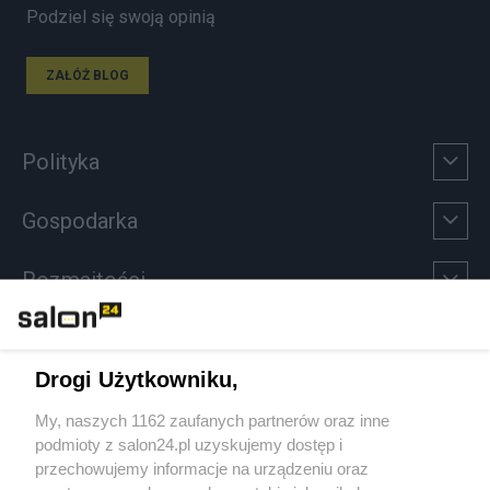
Podziel się swoją opinią
ZAŁÓŻ BLOG
Polityka
Gospodarka
Rozmaitości
Technologie
Drogi Użytkowniku,
Sport
My, naszych 1162 zaufanych partnerów oraz inne
podmioty z salon24.pl uzyskujemy dostęp i
Społeczeństwo
przechowujemy informacje na urządzeniu oraz