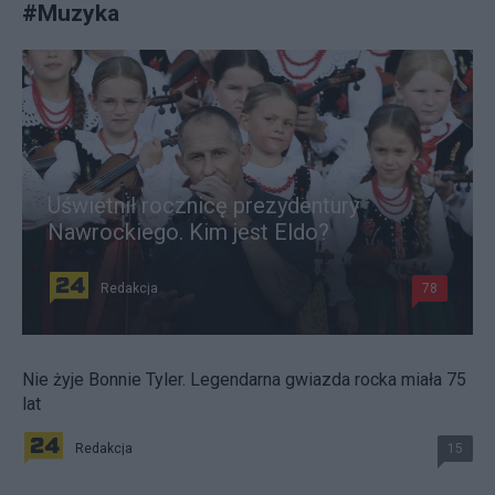
#
Muzyka
Uświetnił rocznicę prezydentury
Nawrockiego. Kim jest Eldo?
Redakcja
78
Nie żyje Bonnie Tyler. Legendarna gwiazda rocka miała 75
lat
Redakcja
15