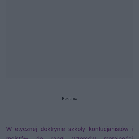
Reklama
W etycznej doktrynie szkoły konfucjanistów i
moistów do rangi wzorców
moralności