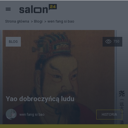
Strona główna
Blogi
wen fang si bao
750
BLOG
Yao dobroczyńcą ludu
wen fang si bao
HISTORIA
Cesarz Yao 01