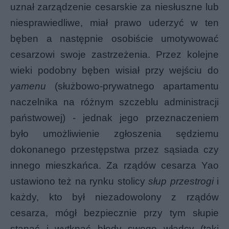
uznał zarządzenie cesarskie za niesłuszne lub
niesprawiedliwe, miał prawo uderzyć w ten
bęben a następnie osobiście umotywować
cesarzowi swoje zastrzeżenia. Przez kolejne
wieki podobny bęben wisiał przy wejściu do
yamenu
(służbowo-prywatnego apartamentu
naczelnika na różnym szczeblu administracji
państwowej) - jednak jego przeznaczeniem
było umożliwienie zgłoszenia sędziemu
dokonanego przestępstwa przez sąsiada czy
innego mieszkańca. Za rządów cesarza Yao
ustawiono też na rynku stolicy
słup przestrogi
i
każdy, kto był niezadowolony z rządów
cesarza, mógł bezpiecznie przy tym słupie
stanąć i wytknąć błędy swego władcy (taki