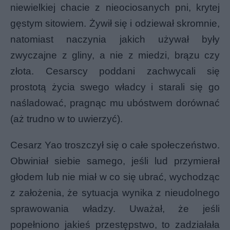
niewielkiej chacie z nieociosanych pni, krytej
gęstym sitowiem. Żywił się i odziewał skromnie,
natomiast naczynia jakich używał były
zwyczajne z gliny, a nie z miedzi, brązu czy
złota. Cesarscy poddani zachwycali się
prostotą życia swego władcy i starali się go
naśladować, pragnąc mu ubóstwem dorównać
(aż trudno w to uwierzyć).
Cesarz Yao troszczył się o całe społeczeństwo.
Obwiniał siebie samego, jeśli lud przymierał
głodem lub nie miał w co się ubrać, wychodząc
z założenia, że sytuacja wynika z nieudolnego
sprawowania władzy. Uważał, że jeśli
popełniono jakieś przestępstwo, to zadziałała