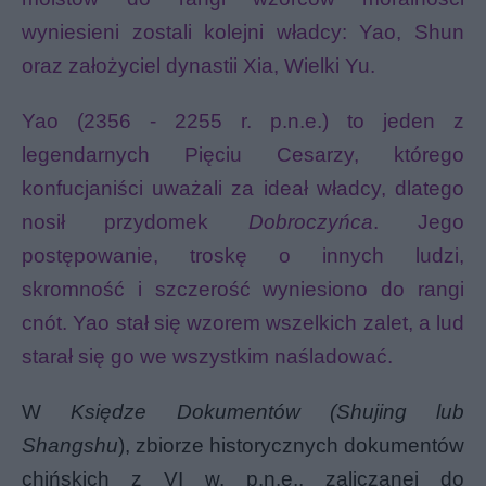
wyniesieni zostali kolejni władcy: Yao, Shun
oraz założyciel dynastii Xia, Wielki Yu.
Yao (2356 - 2255 r. p.n.e.) to jeden z
legendarnych Pięciu Cesarzy
, którego
konfucjaniści uważali za ideał władcy, dlatego
nosił przydomek
Dobroczyńca
. Jego
postępowanie, troskę o innych ludzi,
skromność i szczerość wyniesiono do rangi
cnót. Yao stał się wzorem wszelkich zalet, a lud
starał się go we wszystkim naśladować.
W
Księdze Dokumentów (Shujing lub
Shangshu
), zbiorze historycznych dokumentów
chińskich z VI w. p.n.e., zaliczanej do