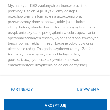
Sport
My, naszych 1162 zaufanych partnerów oraz inne
podmioty z salon24.pl uzyskujemy dostęp i
Społeczeństwo
przechowujemy informacje na urządzeniu oraz
przetwarzamy dane osobowe, takie jak unikalne
Kultura
identyfikatory, standardowe informacje wysyłane przez
urządzenie czy dane przeglądania w celu zapewniania
spersonalizowanych reklam, wybór spersonalizowanych
treści, pomiar reklam i treści, badanie odbiorców oraz
ulepszanie usług. Za zgodą Użytkownika my i Zaufani
X
Facebook
Instagram
Youtube
Partnerzy możemy używać dokładnych danych
geolokalizacyjnych oraz aktywnie skanować
charakterystykę urządzenia do celów identyfikacji.
Web Content Media sp. z o. o. © 2022
Ponieważ cenimy Twoją prywatność, prosimy o zgodę na
korzystanie z tych technologii poprzez kliknięcie
„Akceptuję”. Zgoda jest dobrowolna i zawsze możesz ją
Pomoc
O nas
Praca
Reklama
Kontakt
zmienić/wycofać klikając przycisk ustawień prywatności
PARTNERZY
USTAWIENIA
znajdujący się w lewym dolnym rogu strony
. Niektóre
rodzaje przetwarzania danych nie wymagają zgody
użytkownika, ale masz prawo sprzeciwić się takiemu
AKCEPTUJĘ
przetwarzaniu. Preferencje będą miały zastosowania tylko