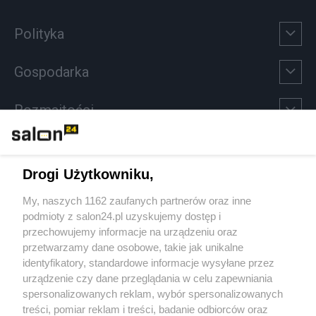
Polityka
Gospodarka
Rozmaitości
Technologie
Drogi Użytkowniku,
Sport
My, naszych 1162 zaufanych partnerów oraz inne
podmioty z salon24.pl uzyskujemy dostęp i
Społeczeństwo
przechowujemy informacje na urządzeniu oraz
przetwarzamy dane osobowe, takie jak unikalne
Kultura
identyfikatory, standardowe informacje wysyłane przez
urządzenie czy dane przeglądania w celu zapewniania
spersonalizowanych reklam, wybór spersonalizowanych
treści, pomiar reklam i treści, badanie odbiorców oraz