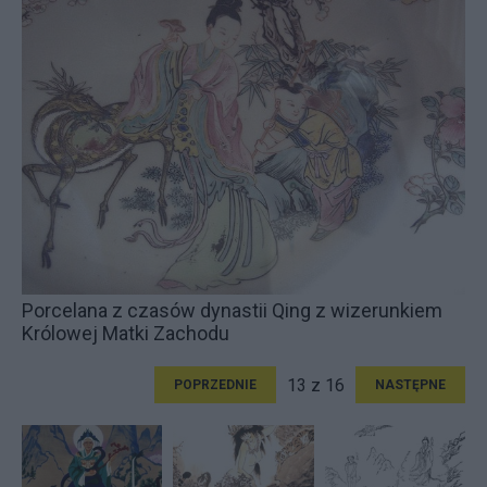
Porcelana z czasów dynastii Qing z wizerunkiem
Królowej Matki Zachodu
13 z 16
POPRZEDNIE
NASTĘPNE