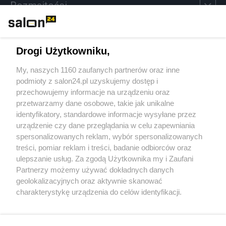
Rozmaitości
Technologie
Drogi Użytkowniku,
Sport
My, naszych 1160 zaufanych partnerów oraz inne
podmioty z salon24.pl uzyskujemy dostęp i
Społeczeństwo
przechowujemy informacje na urządzeniu oraz
przetwarzamy dane osobowe, takie jak unikalne
Kultura
identyfikatory, standardowe informacje wysyłane przez
urządzenie czy dane przeglądania w celu zapewniania
spersonalizowanych reklam, wybór spersonalizowanych
treści, pomiar reklam i treści, badanie odbiorców oraz
ulepszanie usług. Za zgodą Użytkownika my i Zaufani
X
Facebook
Instagram
Youtube
Partnerzy możemy używać dokładnych danych
geolokalizacyjnych oraz aktywnie skanować
charakterystykę urządzenia do celów identyfikacji.
Web Content Media sp. z o. o. © 2022
Ponieważ cenimy Twoją prywatność, prosimy o zgodę na
korzystanie z tych technologii poprzez kliknięcie
„Akceptuję”. Zgoda jest dobrowolna i zawsze możesz ją