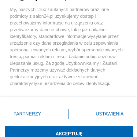
Sport
My, naszych 1160 zaufanych partnerów oraz inne
podmioty z salon24.pl uzyskujemy dostęp i
Społeczeństwo
przechowujemy informacje na urządzeniu oraz
przetwarzamy dane osobowe, takie jak unikalne
Kultura
identyfikatory, standardowe informacje wysyłane przez
urządzenie czy dane przeglądania w celu zapewniania
spersonalizowanych reklam, wybór spersonalizowanych
treści, pomiar reklam i treści, badanie odbiorców oraz
ulepszanie usług. Za zgodą Użytkownika my i Zaufani
X
Facebook
Instagram
Youtube
Partnerzy możemy używać dokładnych danych
geolokalizacyjnych oraz aktywnie skanować
charakterystykę urządzenia do celów identyfikacji.
Web Content Media sp. z o. o. © 2022
Ponieważ cenimy Twoją prywatność, prosimy o zgodę na
korzystanie z tych technologii poprzez kliknięcie
„Akceptuję”. Zgoda jest dobrowolna i zawsze możesz ją
Pomoc
O nas
Praca
Reklama
Kontakt
zmienić/wycofać klikając przycisk ustawień prywatności
PARTNERZY
USTAWIENIA
znajdujący się w lewym dolnym rogu strony
. Niektóre
rodzaje przetwarzania danych nie wymagają zgody
użytkownika, ale masz prawo sprzeciwić się takiemu
AKCEPTUJĘ