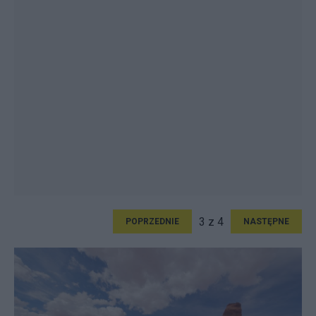
3 z 4
POPRZEDNIE
NASTĘPNE