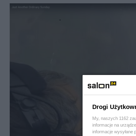
Drogi Użytkow
My, naszych 1162 zau
informacje na urządze
informacje wysyłane 