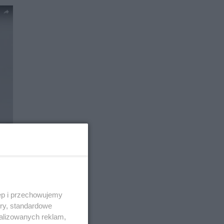
ęp i przechowujemy
ory, standardowe
alizowanych reklam,