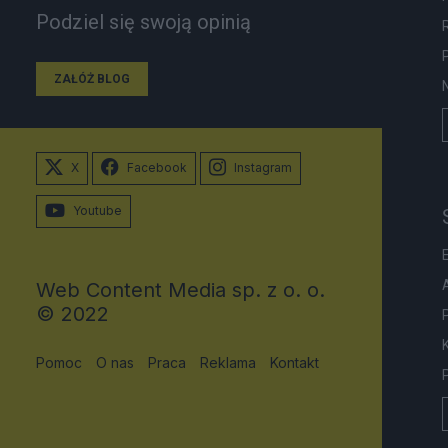
Podziel się swoją opinią
ZAŁÓŻ BLOG
X
Facebook
Instagram
Youtube
Web Content Media sp. z o. o.
© 2022
Pomoc
O nas
Praca
Reklama
Kontakt