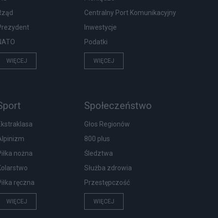
Rząd
Centralny Port Komunikacyjny
Prezydent
Inwestycje
NATO
Podatki
WIĘCEJ
WIĘCEJ
Sport
Społeczeństwo
Ekstraklasa
Głos Regionów
Alpinizm
800 plus
Piłka nożna
Śledztwa
Kolarstwo
Służba zdrowia
Piłka ręczna
Przestępczość
WIĘCEJ
WIĘCEJ