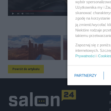
wybór spersonalizowan
Użytkownika my i Zau
skanować charakterys
zgodę na korzystanie 
ją zmienić/wycofać kl
Niektóre rodzaje prz
takiemu przetwarzaniu
Zapoznaj się z poniż
internetowych. Szcze
Prywatności
i
Cookie
Powrót do artykułu
PARTNERZY