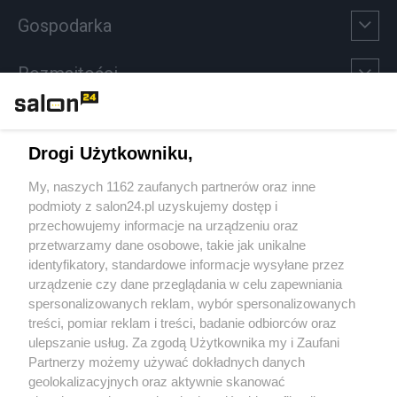
Gospodarka
Rozmaitości
Technologie
Drogi Użytkowniku,
Sport
My, naszych 1162 zaufanych partnerów oraz inne
podmioty z salon24.pl uzyskujemy dostęp i
Społeczeństwo
przechowujemy informacje na urządzeniu oraz
przetwarzamy dane osobowe, takie jak unikalne
Kultura
identyfikatory, standardowe informacje wysyłane przez
urządzenie czy dane przeglądania w celu zapewniania
spersonalizowanych reklam, wybór spersonalizowanych
treści, pomiar reklam i treści, badanie odbiorców oraz
ulepszanie usług. Za zgodą Użytkownika my i Zaufani
X
Facebook
Instagram
Youtube
Partnerzy możemy używać dokładnych danych
geolokalizacyjnych oraz aktywnie skanować