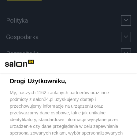
Polityka
Gospodarka
Rozmaitości
Technologie
Drogi Użytkowniku,
Sport
My, naszych 1162 zaufanych partnerów oraz inne
podmioty z salon24.pl uzyskujemy dostęp i
Społeczeństwo
przechowujemy informacje na urządzeniu oraz
przetwarzamy dane osobowe, takie jak unikalne
Kultura
identyfikatory, standardowe informacje wysyłane przez
urządzenie czy dane przeglądania w celu zapewniania
spersonalizowanych reklam, wybór spersonalizowanych