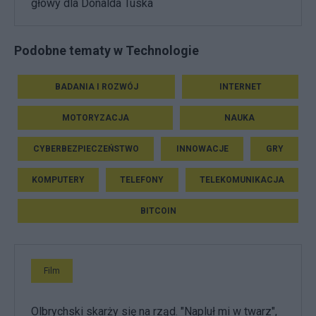
głowy dla Donalda Tuska
Podobne tematy w Technologie
BADANIA I ROZWÓJ
INTERNET
MOTORYZACJA
NAUKA
CYBERBEZPIECZEŃSTWO
INNOWACJE
GRY
KOMPUTERY
TELEFONY
TELEKOMUNIKACJA
BITCOIN
Film
Olbrychski skarży się na rząd. "Napluł mi w twarz",