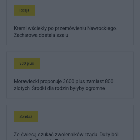
Rosja
Kreml wściekły po przemówieniu Nawrockiego.
Zacharowa dostała szału
800 plus
Morawiecki proponuje 3600 plus zamiast 800
złotych. Środki dla rodzin byłyby ogromne
Sondaż
Ze świecą szukać zwolenników rządu. Duży ból