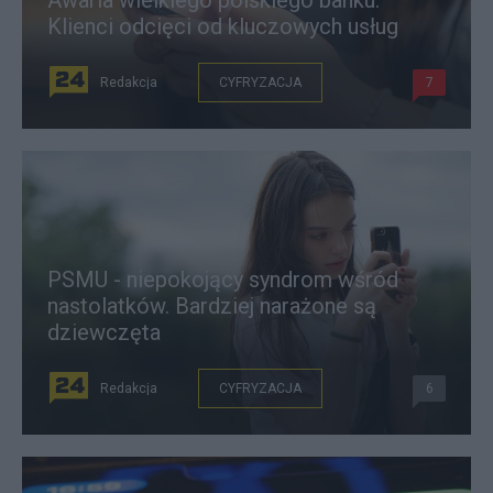
Awaria wielkiego polskiego banku.
Klienci odcięci od kluczowych usług
Redakcja
CYFRYZACJA
7
PSMU - niepokojący syndrom wśród
nastolatków. Bardziej narażone są
dziewczęta
Redakcja
CYFRYZACJA
6