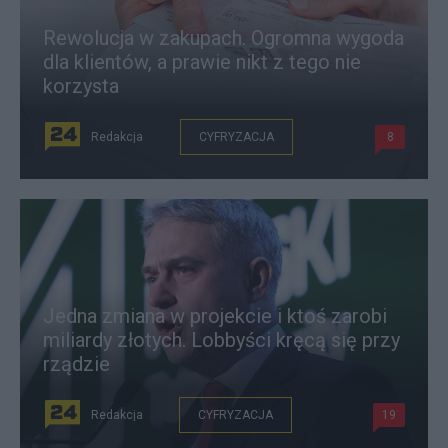
Rewolucja w zakupach. Ogromna wygoda
dla klientów, a prawie nikt z tego nie
korzysta
Redakcja
CYFRYZACJA
8
Jedna zmiana w projekcie i ktoś zarobi
miliardy złotych. Lobbyści kręcą się przy
rządzie
Redakcja
CYFRYZACJA
19