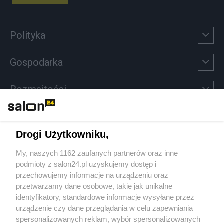
Polityka
Gospodarka
Rozmaitości
Technologie
Drogi Użytkowniku,
Sport
My, naszych 1162 zaufanych partnerów oraz inne
podmioty z salon24.pl uzyskujemy dostęp i
Społeczeństwo
przechowujemy informacje na urządzeniu oraz
przetwarzamy dane osobowe, takie jak unikalne
Kultura
identyfikatory, standardowe informacje wysyłane przez
urządzenie czy dane przeglądania w celu zapewniania
spersonalizowanych reklam, wybór spersonalizowanych