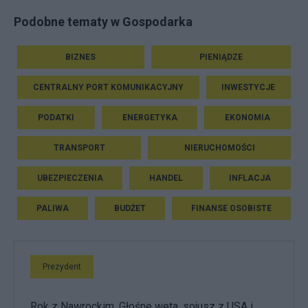
Podobne tematy w Gospodarka
BIZNES
PIENIĄDZE
CENTRALNY PORT KOMUNIKACYJNY
INWESTYCJE
PODATKI
ENERGETYKA
EKONOMIA
TRANSPORT
NIERUCHOMOŚCI
UBEZPIECZENIA
HANDEL
INFLACJA
PALIWA
BUDŻET
FINANSE OSOBISTE
Prezydent
Rok z Nawrockim. Głośne weta, sojusz z USA i