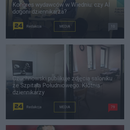
Kongres wydawców w Wiedniu: czy AI
dogoni dziennikarza?
Redakcja
MEDIA
10
Czuchnowski publikuje zdjęcia saloniku
ze Szpitala Południowego. Kłótnia
dziennikarzy
Redakcja
MEDIA
79