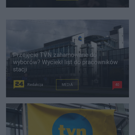
Przejęcie TVN zahamowane do
wyborów? Wyciekł list do pracowników
stacji
Redakcja
MEDIA
40