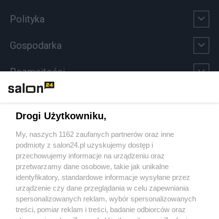
Polityka
Gospodarka
Rozmaitości
Technologie
Drogi Użytkowniku,
Sport
My, naszych 1162 zaufanych partnerów oraz inne
podmioty z salon24.pl uzyskujemy dostęp i
Społeczeństwo
przechowujemy informacje na urządzeniu oraz
przetwarzamy dane osobowe, takie jak unikalne
Kultura
identyfikatory, standardowe informacje wysyłane przez
urządzenie czy dane przeglądania w celu zapewniania
spersonalizowanych reklam, wybór spersonalizowanych
treści, pomiar reklam i treści, badanie odbiorców oraz