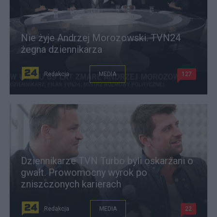
Nie żyje Andrzej Morozowski. TVN24
żegna dziennikarza
Redakcja
MEDIA
127
Dziennikarze TVN Turbo byli oskarżani o
gwałt. Prowomocny wyrok po
zniszczonych karierach
Redakcja
MEDIA
22