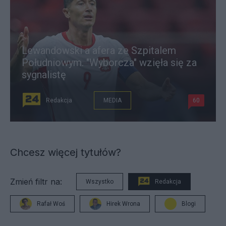
Lewandowski a afera ze Szpitalem
Południowym. "Wyborcza" wzięła się za
sygnalistę
Redakcja
MEDIA
60
Chcesz więcej tytułów?
Zmień filtr na:
Wszystko
Redakcja
Rafał Woś
Hirek Wrona
Blogi