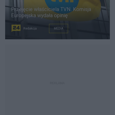
Przejęcie właściciela TVN. Komisja
Europejska wydała opinię
Redakcja
MEDIA