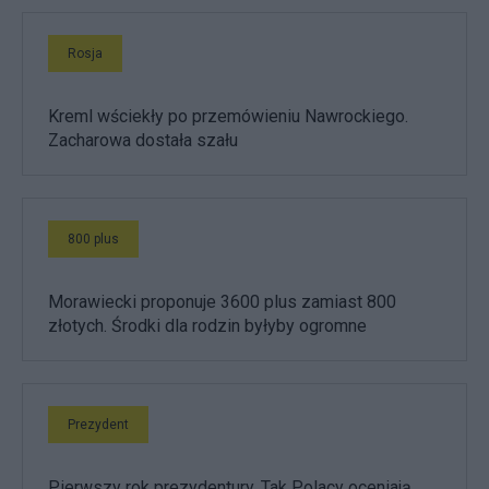
Rosja
Kreml wściekły po przemówieniu Nawrockiego.
Zacharowa dostała szału
800 plus
Morawiecki proponuje 3600 plus zamiast 800
złotych. Środki dla rodzin byłyby ogromne
Prezydent
Pierwszy rok prezydentury. Tak Polacy oceniają