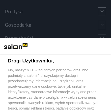
Polityka
Gospodarka
Rozmaitości
Technologie
Drogi Użytkowniku,
Sport
My, naszych 1162 zaufanych partnerów oraz inne
podmioty z salon24.pl uzyskujemy dostęp i
Społeczeństwo
przechowujemy informacje na urządzeniu oraz
przetwarzamy dane osobowe, takie jak unikalne
Kultura
identyfikatory, standardowe informacje wysyłane przez
urządzenie czy dane przeglądania w celu zapewniania
spersonalizowanych reklam, wybór spersonalizowanych
treści, pomiar reklam i treści, badanie odbiorców oraz