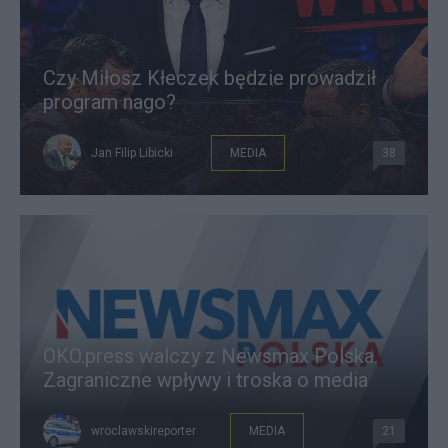
Czy Miłosz Kłeczek będzie prowadził
program nago?
Jan Filip Libicki
MEDIA
38
OKO.press walczy z Newsmax Polska.
Zagraniczne wpływy i troska o media
wroclawskireporter
MEDIA
21