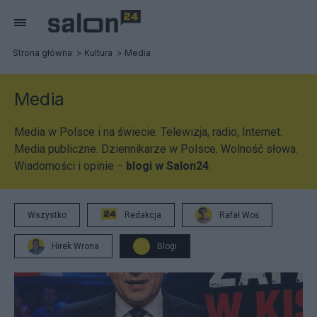
Strona główna
Kultura
Media
Media
Media w Polsce i na świecie. Telewizja, radio, Internet.
Media publiczne. Dziennikarze w Polsce. Wolność słowa.
Wiadomości i opinie −
blogi w Salon24
.
Wszystko
Redakcja
Rafał Woś
Hirek Wrona
Blogi