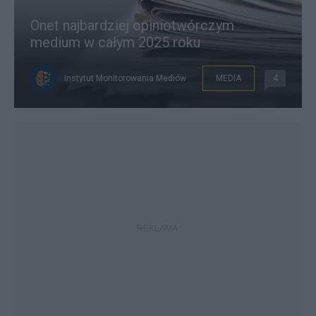
Onet najbardziej opiniotwórczym
medium w całym 2025 roku
Instytut Monitorowania Mediów
MEDIA
4