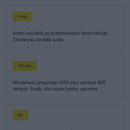
Rosja
Kreml wściekły po przemówieniu Nawrockiego.
Zacharowa dostała szału
800 plus
Morawiecki proponuje 3600 plus zamiast 800
złotych. Środki dla rodzin byłyby ogromne
PiS