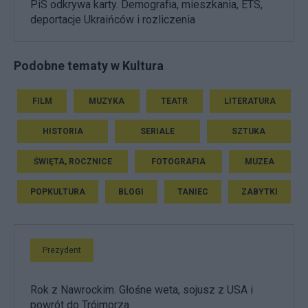
PiS odkrywa karty. Demografia, mieszkania, ETS,
deportacje Ukraińców i rozliczenia
Podobne tematy w Kultura
FILM
MUZYKA
TEATR
LITERATURA
HISTORIA
SERIALE
SZTUKA
ŚWIĘTA, ROCZNICE
FOTOGRAFIA
MUZEA
POPKULTURA
BLOGI
TANIEC
ZABYTKI
Prezydent
Rok z Nawrockim. Głośne weta, sojusz z USA i
powrót do Trójmorza