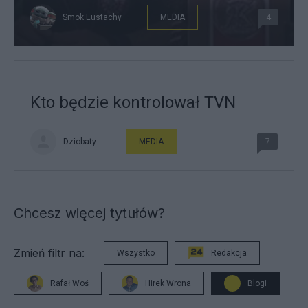
Smok Eustachy
MEDIA
4
Kto będzie kontrolował TVN
Dziobaty
MEDIA
7
Chcesz więcej tytułów?
Zmień filtr na:
Wszystko
Redakcja
Rafał Woś
Hirek Wrona
Blogi