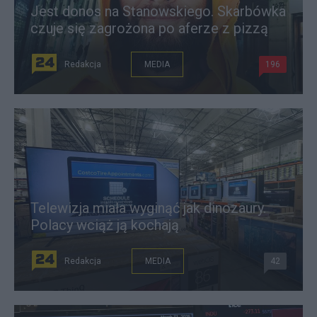
Jest donos na Stanowskiego. Skarbówka
czuje się zagrożona po aferze z pizzą
Redakcja
MEDIA
196
Telewizja miała wyginąć jak dinozaury.
Polacy wciąż ją kochają
Redakcja
MEDIA
42