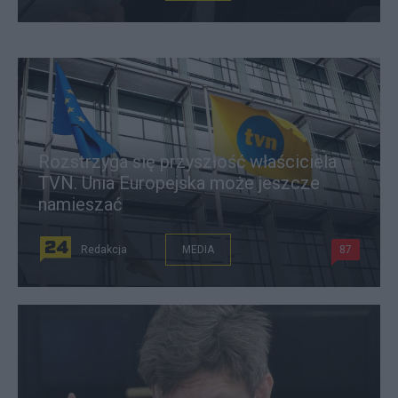
Rozstrzyga się przyszłość właściciela
TVN. Unia Europejska może jeszcze
namieszać
Redakcja
MEDIA
87