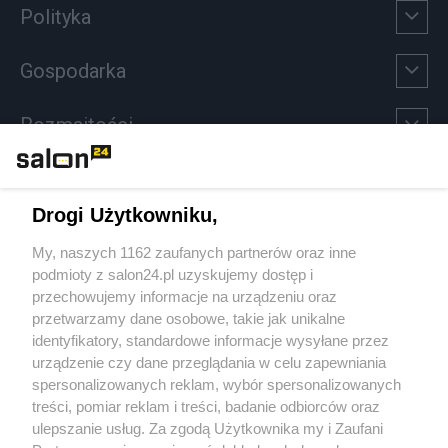
Polityka
Gospodarka
Rozmaitości
Technologie
Drogi Użytkowniku,
Sport
My, naszych 1162 zaufanych partnerów oraz inne
podmioty z salon24.pl uzyskujemy dostęp i
Społeczeństwo
przechowujemy informacje na urządzeniu oraz
przetwarzamy dane osobowe, takie jak unikalne
Kultura
identyfikatory, standardowe informacje wysyłane przez
urządzenie czy dane przeglądania w celu zapewniania
spersonalizowanych reklam, wybór spersonalizowanych
treści, pomiar reklam i treści, badanie odbiorców oraz
ulepszanie usług. Za zgodą Użytkownika my i Zaufani
X
Facebook
Instagram
Youtube