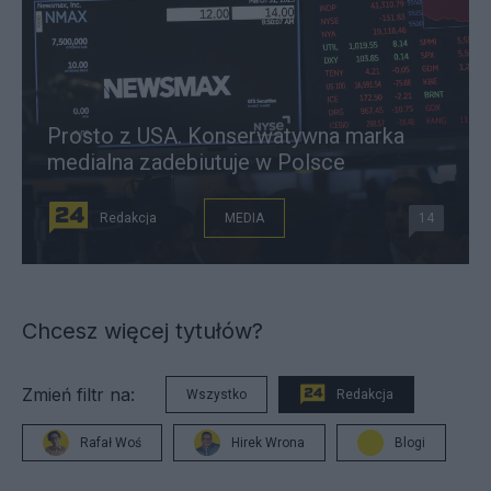
Prosto z USA. Konserwatywna marka
medialna zadebiutuje w Polsce
Redakcja
MEDIA
14
Chcesz więcej tytułów?
Zmień filtr na:
Wszystko
Redakcja
Rafał Woś
Hirek Wrona
Blogi