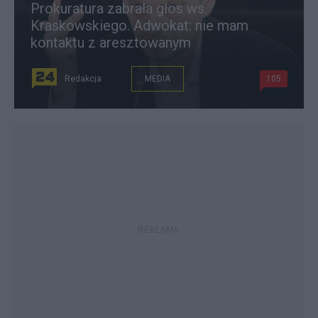
Prokuratura zabrała głos ws.
Kraskowskiego. Adwokat: nie mam
kontaktu z aresztowanym
Redakcja
MEDIA
105