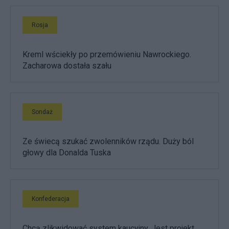
Rosja
Kreml wściekły po przemówieniu Nawrockiego.
Zacharowa dostała szału
Sondaż
Ze świecą szukać zwolenników rządu. Duży ból
głowy dla Donalda Tuska
Konfederacja
Chcą zlikwidować system kaucyjny. Jest projekt