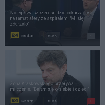
Nietypowa szczerość dziennikarza TVP
na temat afery ze szpitalem. "Mi się
zdarzało"
Redakcja
MEDIA
41
Żona Kraskowskiego przerywa
milczenie. "Bałam się o siebie i dzieci”
Redakcja
MEDIA
61