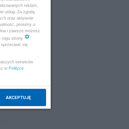
alizowanych reklam,
ie usług. Za zgodą
ych oraz aktywnie
watność, prosimy o
wolna i zawsze możesz
m rogu strony
.
sprzeciwić się
 naszych serwisów
esz w
Polityce
AKCEPTUJĘ