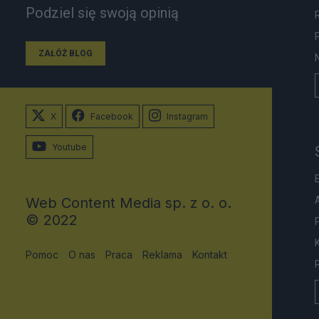
Podziel się swoją opinią
ZAŁÓŻ BLOG
X
Facebook
Instagram
Youtube
Web Content Media sp. z o. o.
© 2022
Pomoc
O nas
Praca
Reklama
Kontakt