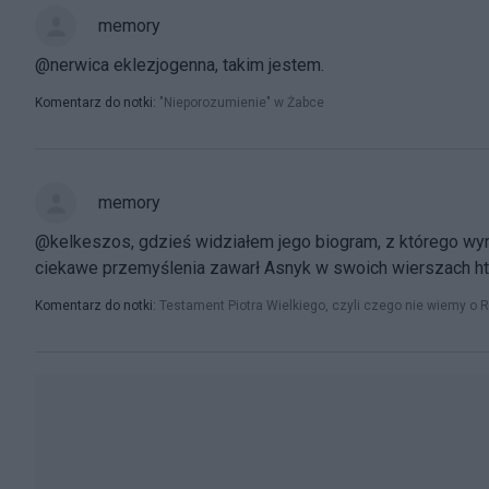
memory
@nerwica eklezjogenna, takim jestem.
Komentarz do notki:
"Nieporozumienie" w Żabce
memory
@kelkeszos, gdzieś widziałem jego biogram, z którego wyni
ciekawe przemyślenia zawarł Asnyk w swoich wierszach h
Komentarz do notki:
Testament Piotra Wielkiego, czyli czego nie wiemy o Ro