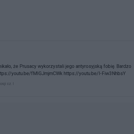
kało, że Prusacy wykorzystali jego antyrosyjską fobię. Bardzo
ttps://youtu.be/fMIGJmjmCWk https://youtu.be/l-Fiw3NhbsY
sji cz. I