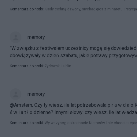
Komentarz do notki:
Kiedy cichną dzwony, słychać głos z minaretu. Petyc
memory
"W związku z festiwalem uczestnicy mogą się dowiedzieć ch
obowiązywały w dzień szabatu, jakie potrawy przygotowywa
Komentarz do notki:
Żydowski Lublin.
memory
@Amstern, Czy ty wiesz, ile lat potrzebowała p r a w d a o K a t y
ś w i a t ł o dzienne? Innymi słowy: czy wiesz, ile lat władza
Komentarz do notki:
Wy wszyscy, co kochacie Niemców i nie chcecie repara