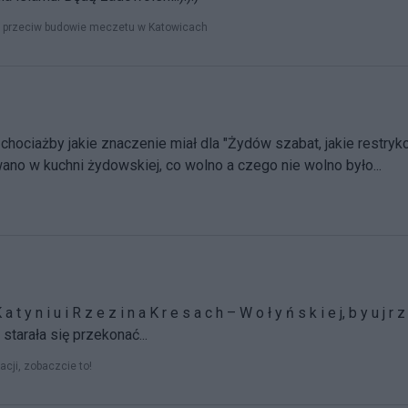
ja przeciw budowie meczetu w Katowicach
ociażby jakie znaczenie miał dla "Żydów szabat, jakie restrykc
no w kuchni żydowskiej, co wolno a czego nie wolno było...
 n i u i R z e z i n a K r e s a c h – W o ł y ń s k i e j, b y u j r z
 starała się przekonać...
cji, zobaczcie to!