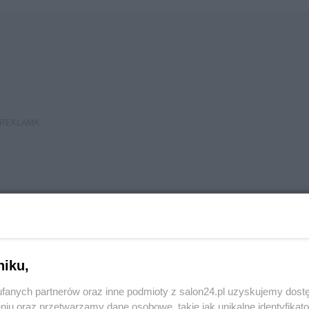
niku,
JFB" Bracia syjamscy zrośnięci głowami - jeden mózg.:)
fanych partnerów oraz inne podmioty z salon24.pl uzyskujemy dost
niu oraz przetwarzamy dane osobowe, takie jak unikalne identyfikat