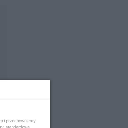
ęp i przechowujemy
ory, standardowe