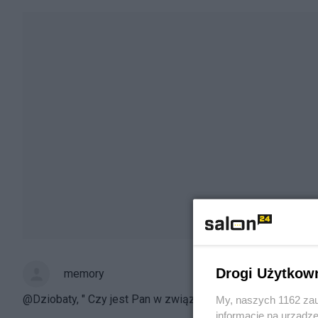
Drogi Użytkow
memory
@Dziobaty, " Czy jest Pan w związku wspólnym a blgerem @
My, naszych 1162 zau
informacje na urządze