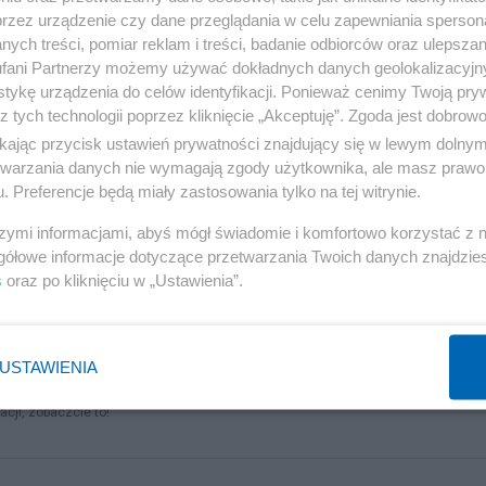
przez urządzenie czy dane przeglądania w celu zapewniania sperson
ych treści, pomiar reklam i treści, badanie odbiorców oraz ulepszan
fani Partnerzy możemy używać dokładnych danych geolokalizacyjn
tykę urządzenia do celów identyfikacji. Ponieważ cenimy Twoją pry
z tych technologii poprzez kliknięcie „Akceptuję”. Zgoda jest dobro
ikając przycisk ustawień prywatności znajdujący się w lewym dolny
m proszę nie ryzykować. Wystarczy skłonienie głowy i stuknięcie
etwarzania danych nie wymagają zgody użytkownika, ale masz prawo 
. Preferencje będą miały zastosowania tylko na tej witrynie.
szymi informacjami, abyś mógł świadomie i komfortowo korzystać z
gółowe informacje dotyczące przetwarzania Twoich danych znajdzi
s
oraz po kliknięciu w „Ustawienia”.
ce Cię znać, bo piekło by mu zamarzło. Nawrocki i Szpytma
USTAWIENIA
yryć w kamieniu dla potomnych.
cji, zobaczcie to!