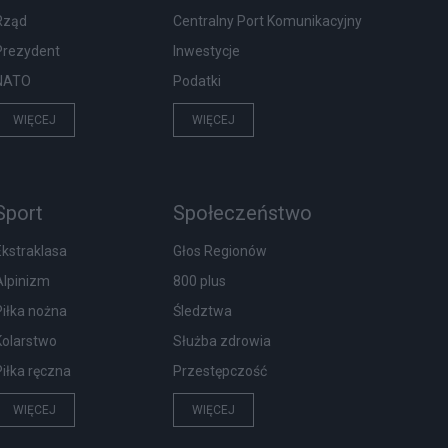
Rząd
Centralny Port Komunikacyjny
Prezydent
Inwestycje
NATO
Podatki
WIĘCEJ
WIĘCEJ
Sport
Społeczeństwo
Ekstraklasa
Głos Regionów
Alpinizm
800 plus
Piłka nożna
Śledztwa
Kolarstwo
Służba zdrowia
Piłka ręczna
Przestępczość
WIĘCEJ
WIĘCEJ