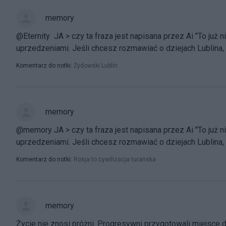
memory
@Eternity JA > czy ta fraza jest napisana przez Ai "To już n
uprzedzeniami. Jeśli chcesz rozmawiać o dziejach Lublina, t
Komentarz do notki:
Żydowski Lublin.
memory
@memory JA > czy ta fraza jest napisana przez Ai "To już ni
uprzedzeniami. Jeśli chcesz rozmawiać o dziejach Lublina, t
Komentarz do notki:
Rosja to cywilizacja turańska
memory
Życie nie znosi próżni. Progresywni przygotowali miejsce dl