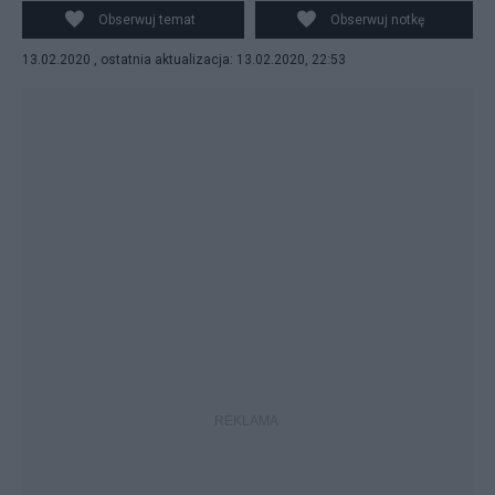
bm. w Warszawie. Fot. PAP/Paweł Supernak
Obserwuj temat
Obserwuj notkę
13.02.2020 , ostatnia aktualizacja: 13.02.2020, 22:53