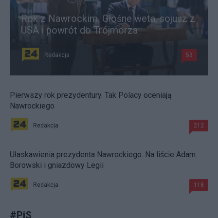
Rok z Nawrockim. Głośne weta, sojusz z
USA i powrót do Trójmorza
Redakcja
53
Pierwszy rok prezydentury. Tak Polacy oceniają
Nawrockiego
Redakcja
212
Ułaskawienia prezydenta Nawrockiego. Na liście Adam
Borowski i gniazdowy Legii
Redakcja
118
#
PiS