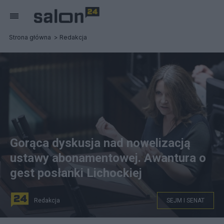
Strona główna
Redakcja
Gorąca dyskusja nad nowelizacją
ustawy abonamentowej. Awantura o
gest posłanki Lichockiej
Redakcja
SEJM I SENAT
Posłanka PiS Joanna Lichocka na sali obrad Sejmu, 13