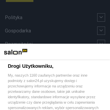
Polityka
Gospodarka
Rozmaitości
Technologie
Drogi Użytkowniku,
Sport
My, naszych 1160 zaufanych partnerów oraz inne
podmioty z salon24.pl uzyskujemy dostęp i
Społeczeństwo
przechowujemy informacje na urządzeniu oraz
przetwarzamy dane osobowe, takie jak unikalne
Kultura
identyfikatory, standardowe informacje wysyłane przez
urządzenie czy dane przeglądania w celu zapewniania
spersonalizowanych reklam, wybór spersonalizowanych