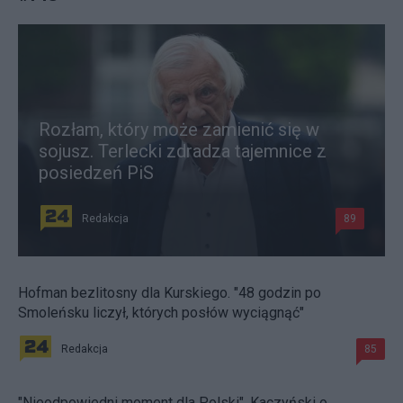
Rozłam, który może zamienić się w
sojusz. Terlecki zdradza tajemnice z
posiedzeń PiS
Redakcja
89
Hofman bezlitosny dla Kurskiego. "48 godzin po
Smoleńsku liczył, których posłów wyciągnąć"
Redakcja
85
"Nieodpowiedni moment dla Polski". Kaczyński o