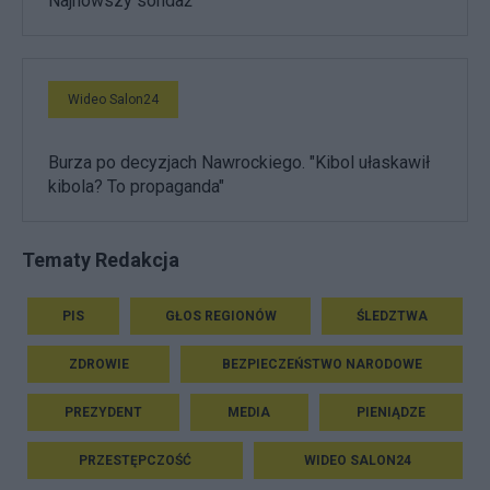
Najnowszy sondaż
Wideo Salon24
Burza po decyzjach Nawrockiego. "Kibol ułaskawił
kibola? To propaganda"
Tematy Redakcja
PIS
GŁOS REGIONÓW
ŚLEDZTWA
ZDROWIE
BEZPIECZEŃSTWO NARODOWE
PREZYDENT
MEDIA
PIENIĄDZE
PRZESTĘPCZOŚĆ
WIDEO SALON24