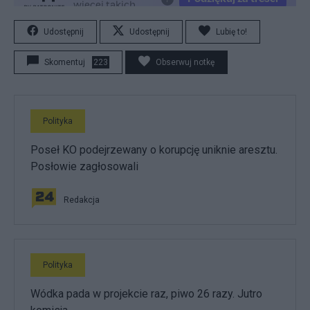
Udostępnij
Udostępnij
Lubię to!
Skomentuj
223
Obserwuj notkę
Polityka
Poseł KO podejrzewany o korupcję uniknie aresztu.
Posłowie zagłosowali
Redakcja
Polityka
Wódka pada w projekcie raz, piwo 26 razy. Jutro