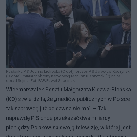
Posłanka PiS Joanna Lichocka (C-dół), prezes PiS Jarosław Kaczyński
(C-góra), minister obrony narodowej Mariusz Błaszczak (P) na sali
obrad Sejmu. Fot. PAP/Paweł Supernak
Wicemarszałek Senatu Małgorzata Kidawa-Błońska
(KO) stwierdziła, że „mediów publicznych w Polsce
tak naprawdę już od dawna nie ma”. – Tak
naprawdę PiS chce przekazać dwa miliardy
pieniędzy Polaków na swoją telewizję, w której jest
dezinformacja, manipulacja, pogarda. Nie chcecie