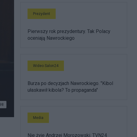
Prezydent
Pierwszy rok prezydentury. Tak Polacy
oceniają Nawrockiego
Wideo Salon24
Burza po decyzjach Nawrockiego. "Kibol
ułaskawił kibola? To propaganda"
98
Media
Nie żyje Andrzej Morozowski. TVN24