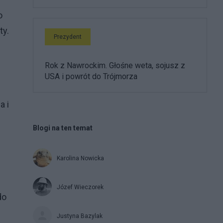
o
ty.
Prezydent
Rok z Nawrockim. Głośne weta, sojusz z
USA i powrót do Trójmorza
a i
Blogi na ten temat
Karolina Nowicka
Józef Wieczorek
do
Justyna Bazylak