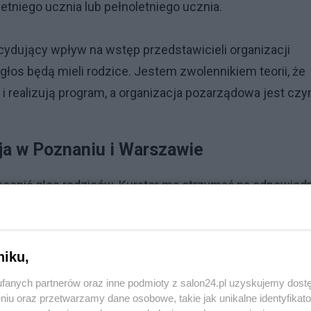
tniego ucznia lub pełnoletniego ucznia.
ecydujący wpływ na wstęp przedstawicieli organizacji
łos będą mieli rodzice. Jestem zwolennikiem teorii, że
 i realizują program, a organizacja pozarządowa jest cz
cja w Poznaniu i Warszawie
zmocnić głos rodziców. Kurator ma otrzymać na odpowiedn
ć tego, co będzie wykładane w tej szkole, aby sprzeciwi
arzają się w wielkich miastach jak Poznań i Warszawa -
niku,
fanych partnerów oraz inne podmioty z salon24.pl uzyskujemy dost
przygotowywanych przepisów, będzie mógł podważyć
niu oraz przetwarzamy dane osobowe, takie jak unikalne identyfikat