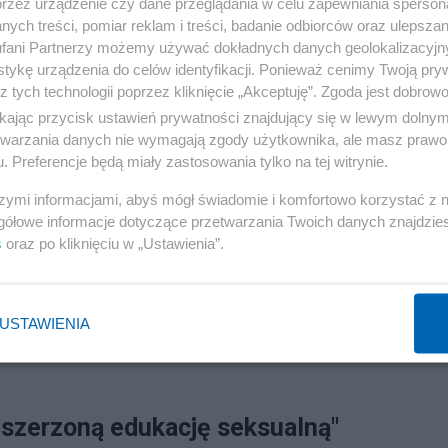
cji pozarządowej, zaznaczył, że "kurator będzie mógł
przez urządzenie czy dane przeglądania w celu zapewniania sperson
ych treści, pomiar reklam i treści, badanie odbiorców oraz ulepszan
echcą rozszerzać edukację seksualną". W opinii ministra,
fani Partnerzy możemy używać dokładnych danych geolokalizacyjn
ra stała się po prostu lewacką organizacją, ma obsesje n
tykę urządzenia do celów identyfikacji. Ponieważ cenimy Twoją pry
z tych technologii poprzez kliknięcie „Akceptuję”. Zgoda jest dobro
ikając przycisk ustawień prywatności znajdujący się w lewym dolny
etwarzania danych nie wymagają zgody użytkownika, ale masz prawo 
ackie, demoralizujące i indoktrynujące - mówił minister
. Preferencje będą miały zastosowania tylko na tej witrynie.
szymi informacjami, abyś mógł świadomie i komfortowo korzystać z
gółowe informacje dotyczące przetwarzania Twoich danych znajdzi
s
oraz po kliknięciu w „Ustawienia”.
 ustawę zakazującą propagowania homoseksualizmu w
tóre dopuściły się pedofilii. W ustawie zapisano, że
 nie mogą propagować zmiany płci ani homoseksualizmu
USTAWIENIA
y prowadzić tylko osoby i organizacje występujące w
ozszerzoną edukację seksualną"