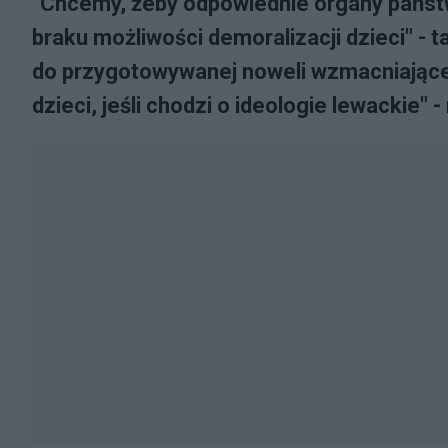
"Chcemy, żeby odpowiednie organy państw
braku możliwości demoralizacji dzieci" -
do przygotowywanej noweli wzmacniającej
dzieci, jeśli chodzi o ideologie lewackie" -