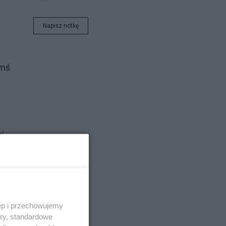
Napisz notkę
ymś
i
ć
ęp i przechowujemy
ory, standardowe