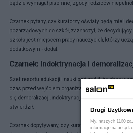
będzie wymagał pisemnej zgody rodziców niepełnole
Czarnek pytany, czy kuratorzy oświaty będą mieli d
pozarządowych do szkół, zaznaczył, że decydujący g
szkoła jest miejscem pracy nauczycieli, którzy uczą
dodatkowym - dodał.
Czarnek: Indoktrynacja i demoraliza
Szef resortu edukacji i nauki podkreślił, że chce w
czas przed wejściem organizacji do szkoły oraz treś
się demoralizacji, indoktrynacji, bo takie rzeczy zd
stwierdził.
Drogi Użytkow
My, naszych 1160 zau
Czarnek dopytywany, czy kurator oświaty, według 
informacje na urządze