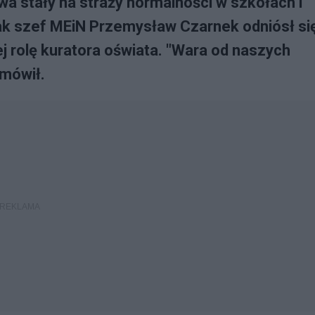
a stały na straży normalności w szkołach i
 tak szef MEiN Przemysław Czarnek odniósł si
 rolę kuratora oświata. "Wara od naszych
 mówił.