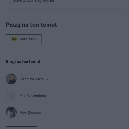
powrót do Trójmorza
Piszą na ten temat
Rafał Woś
Blogi na ten temat
Zbigniew Kuźmiuk
Piotr Strzembosz
Alex_Disease