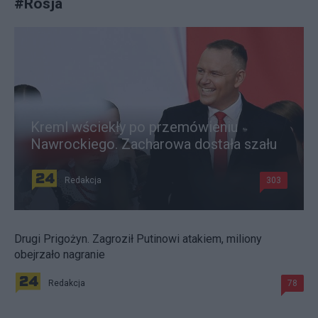
#
Rosja
Kreml wściekły po przemówieniu
Nawrockiego. Zacharowa dostała szału
Redakcja
303
Drugi Prigożyn. Zagroził Putinowi atakiem, miliony
obejrzało nagranie
Redakcja
78