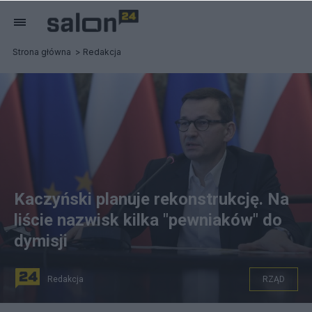
Strona główna
Redakcja
Kaczyński planuje rekonstrukcję. Na
liście nazwisk kilka "pewniaków" do
dymisji
Redakcja
RZĄD
Znamy potencjalne nazwiska odchodzących członków