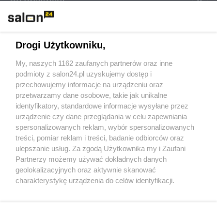
Rozmaitości
Technologie
Drogi Użytkowniku,
Sport
My, naszych 1162 zaufanych partnerów oraz inne
podmioty z salon24.pl uzyskujemy dostęp i
Społeczeństwo
przechowujemy informacje na urządzeniu oraz
przetwarzamy dane osobowe, takie jak unikalne
Kultura
identyfikatory, standardowe informacje wysyłane przez
urządzenie czy dane przeglądania w celu zapewniania
spersonalizowanych reklam, wybór spersonalizowanych
treści, pomiar reklam i treści, badanie odbiorców oraz
ulepszanie usług. Za zgodą Użytkownika my i Zaufani
X
Facebook
Instagram
Youtube
Partnerzy możemy używać dokładnych danych
geolokalizacyjnych oraz aktywnie skanować
charakterystykę urządzenia do celów identyfikacji.
Web Content Media sp. z o. o. © 2022
Ponieważ cenimy Twoją prywatność, prosimy o zgodę na
korzystanie z tych technologii poprzez kliknięcie
„Akceptuję”. Zgoda jest dobrowolna i zawsze możesz ją
Pomoc
O nas
Praca
Reklama
Kontakt