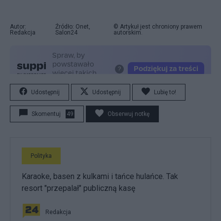
Autor:
Źródło: Onet,
© Artykuł jest chroniony prawem
Redakcja
Salon24
autorskim.
Udostępnij
Udostępnij
Lubię to!
Skomentuj
49
Obserwuj notkę
Polityka
Karaoke, basen z kulkami i tańce hulańce. Tak
resort "przepalał" publiczną kasę
Redakcja