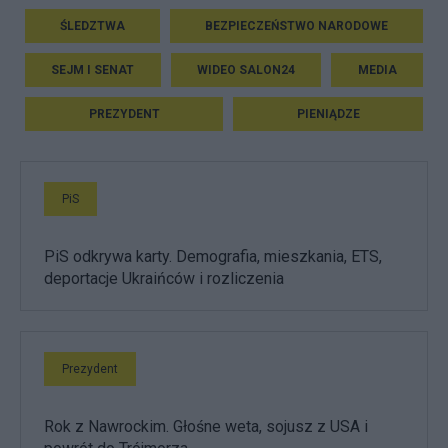
ŚLEDZTWA
BEZPIECZEŃSTWO NARODOWE
SEJM I SENAT
WIDEO SALON24
MEDIA
PREZYDENT
PIENIĄDZE
PiS
PiS odkrywa karty. Demografia, mieszkania, ETS,
deportacje Ukraińców i rozliczenia
Prezydent
Rok z Nawrockim. Głośne weta, sojusz z USA i