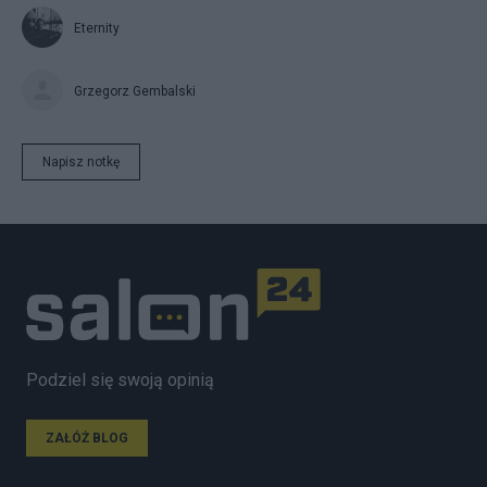
Eternity
Grzegorz Gembalski
Napisz notkę
Podziel się swoją opinią
ZAŁÓŻ BLOG