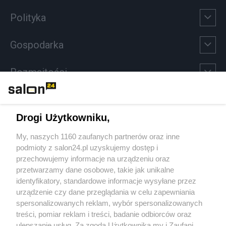
Polityka
Gospodarka
Rozmaitości
Technologie
Drogi Użytkowniku,
Sport
My, naszych 1160 zaufanych partnerów oraz inne
podmioty z salon24.pl uzyskujemy dostęp i
Społeczeństwo
przechowujemy informacje na urządzeniu oraz
przetwarzamy dane osobowe, takie jak unikalne
Kultura
identyfikatory, standardowe informacje wysyłane przez
urządzenie czy dane przeglądania w celu zapewniania
spersonalizowanych reklam, wybór spersonalizowanych
treści, pomiar reklam i treści, badanie odbiorców oraz
ulepszanie usług. Za zgodą Użytkownika my i Zaufani