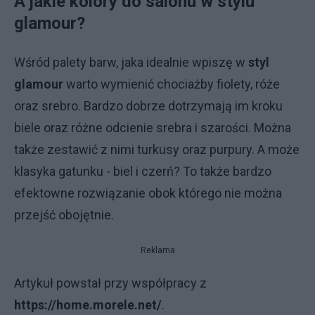
A jakie kolory do salonu w stylu
glamour?
Wśród palety barw, jaka idealnie wpiszę w
styl
glamour
warto wymienić chociażby fiolety, róże
oraz srebro. Bardzo dobrze dotrzymają im kroku
biele oraz różne odcienie srebra i szarości. Można
także zestawić z nimi turkusy oraz purpury. A może
klasyka gatunku - biel i czerń? To także bardzo
efektowne rozwiązanie obok którego nie można
przejść obojętnie.
Reklama
Artykuł powstał przy współpracy z
https://home.morele.net/
.