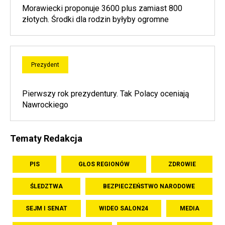
Morawiecki proponuje 3600 plus zamiast 800
złotych. Środki dla rodzin byłyby ogromne
Prezydent
Pierwszy rok prezydentury. Tak Polacy oceniają
Nawrockiego
Tematy Redakcja
PIS
GŁOS REGIONÓW
ZDROWIE
ŚLEDZTWA
BEZPIECZEŃSTWO NARODOWE
SEJM I SENAT
WIDEO SALON24
MEDIA