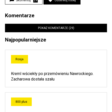
Skomentuj
29
Obserwuj notkę
Komentarze
POKAŻ KOMENTARZE (29)
Najpopularniejsze
Rosja
Kreml wściekły po przemówieniu Nawrockiego.
Zacharowa dostała szału
800 plus