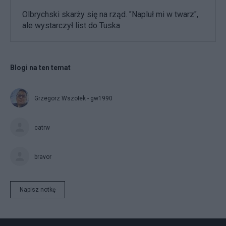
Olbrychski skarży się na rząd. "Napluł mi w twarz",
ale wystarczył list do Tuska
Blogi na ten temat
Grzegorz Wszołek - gw1990
catrw
bravor
Napisz notkę