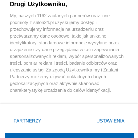
Drogi Użytkowniku,
Sport
My, naszych 1162 zaufanych partnerów oraz inne
podmioty z salon24.pl uzyskujemy dostęp i
Społeczeństwo
przechowujemy informacje na urządzeniu oraz
przetwarzamy dane osobowe, takie jak unikalne
Kultura
identyfikatory, standardowe informacje wysyłane przez
urządzenie czy dane przeglądania w celu zapewniania
spersonalizowanych reklam, wybór spersonalizowanych
treści, pomiar reklam i treści, badanie odbiorców oraz
ulepszanie usług. Za zgodą Użytkownika my i Zaufani
X
Facebook
Instagram
Youtube
Partnerzy możemy używać dokładnych danych
geolokalizacyjnych oraz aktywnie skanować
charakterystykę urządzenia do celów identyfikacji.
Web Content Media sp. z o. o. © 2022
Ponieważ cenimy Twoją prywatność, prosimy o zgodę na
korzystanie z tych technologii poprzez kliknięcie
„Akceptuję”. Zgoda jest dobrowolna i zawsze możesz ją
Pomoc
O nas
Praca
Reklama
Kontakt
zmienić/wycofać klikając przycisk ustawień prywatności
PARTNERZY
USTAWIENIA
znajdujący się w lewym dolnym rogu strony
. Niektóre
rodzaje przetwarzania danych nie wymagają zgody