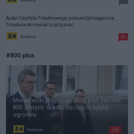
Redakcja
1
Audyt Szpitala Południowego potwierdził najgorsze.
Trzaskowski musiał to przyznać
Redakcja
80
#
800 plus
Morawiecki proponuje 3600 plus zamiast
800 złotych. Środki dla rodzin byłyby
ogromne
Redakcja
228