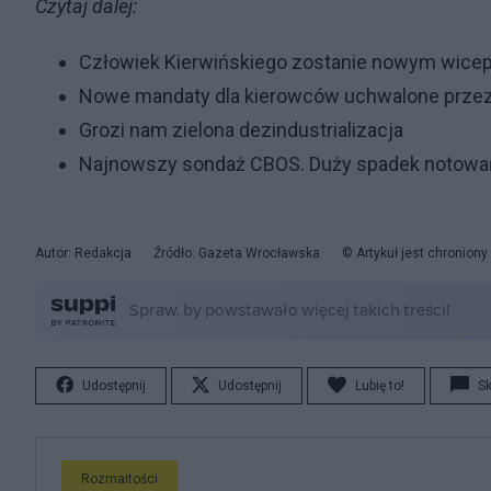
Czytaj dalej:
Człowiek Kierwińskiego zostanie nowym wic
Nowe mandaty dla kierowców uchwalone prze
Grozi nam zielona dezindustrializacja
Najnowszy sondaż CBOS. Duży spadek notowań
Autor: Redakcja
Źródło: Gazeta Wrocławska
© Artykuł jest chronion
Udostępnij
Udostępnij
Lubię to!
S
Rozmaitości