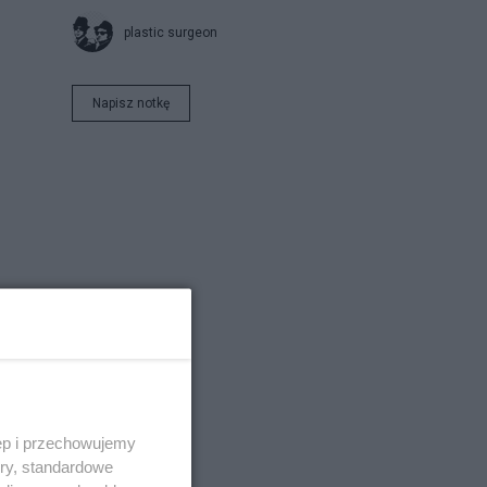
plastic surgeon
Napisz notkę
w
ęp i przechowujemy
ory, standardowe