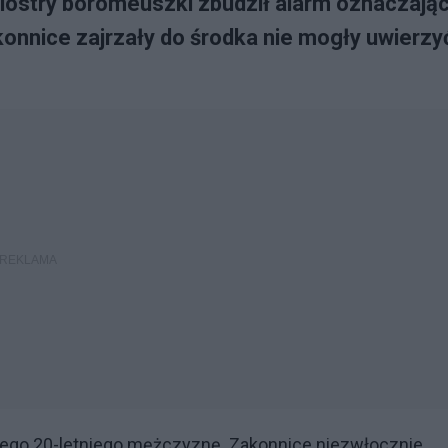
siostry boromeuszki zbudził alarm oznaczając
akonnice zajrzały do środka nie mogły uwierzy
nego 20-letniego mężczyznę. Zakonnice niezwłocznie