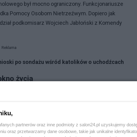
oholowego był mocno ograniczony. Funkcjonariusze
rodka Pomocy Osobom Nietrzeźwym. Dopiero jak
edział podkomisarz Wojciech Jabłoński z Komendy
Reklama
wnioski po sondażu wśród katolików o uchodźcach
okno życia
ia okna - uszkodził kuwetę, która zawsze znajduje się 
niku,
działa od 2009 roku w budynku Kongregacji Sióstr
fanych partnerów oraz inne podmioty z salon24.pl uzyskujemy dost
a Zakład Opiekuńczo-Leczniczy. Zlokalizowane jest w
niu oraz przetwarzamy dane osobowe, takie jak unikalne identyfikat