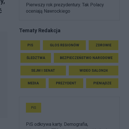
y,
Pierwszy rok prezydentury. Tak Polacy
ć
oceniają Nawrockiego
Tematy Redakcja
PIS
GŁOS REGIONÓW
ZDROWIE
ŚLEDZTWA
BEZPIECZEŃSTWO NARODOWE
SEJM I SENAT
WIDEO SALON24
MEDIA
PREZYDENT
PIENIĄDZE
PiS
PiS odkrywa karty. Demografia,