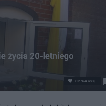
e życia 20-letniego
Obserwuj notkę
aw/boromeuszki.wroclaw.pl