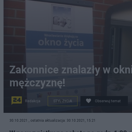
Zakonnice znalazły w okni
mężczyznę!
Redakcja
STYL ŻYCIA
Obserwuj temat
Okno życia we Wrocławiu/Siostry boromeuszki - Wocł
30.10.2021 , ostatnia aktualizacja: 30.10.2021, 15:21