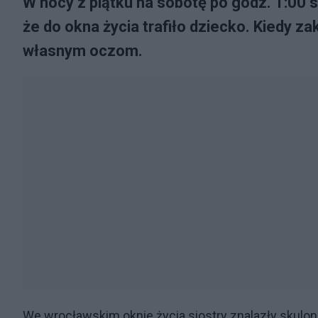
W nocy z piątku na sobotę po godz. 1:00 
że do okna życia trafiło dziecko. Kiedy z
własnym oczom.
We wrocławskim oknie życia siostry znalazły skulo