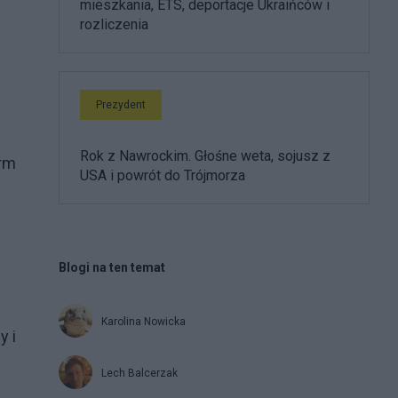
mieszkania, ETS, deportacje Ukraińców i
rozliczenia
Prezydent
Rok z Nawrockim. Głośne weta, sojusz z
arm
USA i powrót do Trójmorza
Blogi na ten temat
Karolina Nowicka
y i
Lech Balcerzak