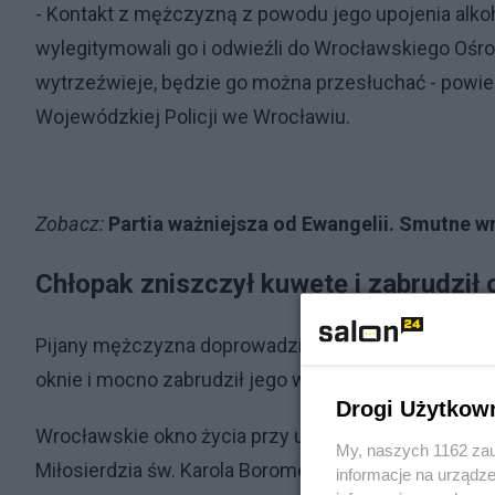
- Kontakt z mężczyzną z powodu jego upojenia alk
wylegitymowali go i odwieźli do Wrocławskiego Oś
wytrzeźwieje, będzie go można przesłuchać - powi
Wojewódzkiej Policji we Wrocławiu.
Zobacz:
Partia ważniejsza od Ewangelii. Smutne 
Chłopak zniszczył kuwetę i zabrudził 
Pijany mężczyzna doprowadził również do zniszczen
oknie i mocno zabrudził jego wnękę.
Drogi Użytkow
Wrocławskie okno życia przy ulicy Rydygiera 22-28 
My, naszych 1162 zau
Miłosierdzia św. Karola Boromeusza, w którym dział
informacje na urządze