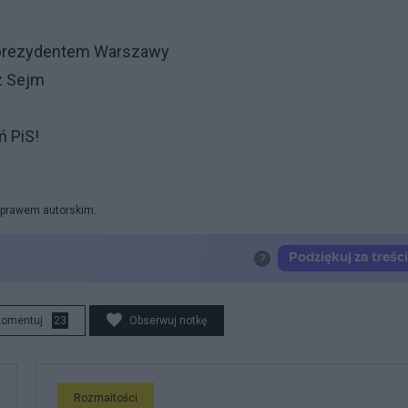
eprezydentem Warszawy
z Sejm
 PiS!
y prawem autorskim.
komentuj
23
Obserwuj notkę
Rozmaitości