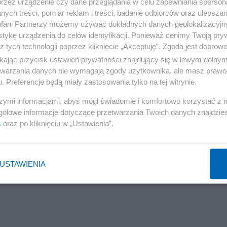
przez urządzenie czy dane przeglądania w celu zapewniania sperson
ych treści, pomiar reklam i treści, badanie odbiorców oraz ulepszan
fani Partnerzy możemy używać dokładnych danych geolokalizacyjn
w nie mogą wychować dziecka i rodzą je w tajemnicy prz
tykę urządzenia do celów identyfikacji. Ponieważ cenimy Twoją pry
całkowicie anonimowo - kobiety, które pozostawią
z tych technologii poprzez kliknięcie „Akceptuję”. Zgoda jest dobro
ikając przycisk ustawień prywatności znajdujący się w lewym dolny
iu szeregu badań w szpitalu zostaje skierowane do adopc
etwarzania danych nie wymagają zgody użytkownika, ale masz prawo 
. Preferencje będą miały zastosowania tylko na tej witrynie.
Reklama
szymi informacjami, abyś mógł świadomie i komfortowo korzystać z
grzebów
gółowe informacje dotyczące przetwarzania Twoich danych znajdzi
s
oraz po kliknięciu w „Ustawienia”.
ględu na anonimowość, dlatego matki mają też możliwość
, co ułatwia procedury adopcyjne.
USTAWIENIA
no życia działa, pozostawiono w nim blisko 20 dzieci.