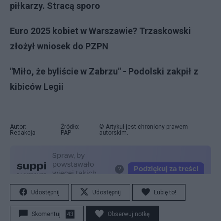
piłkarzy. Stracą sporo
Euro 2025 kobiet w Warszawie? Trzaskowski
złożył wniosek do PZPN
"Miło, że byliście w Zabrzu" - Podolski zakpił z
kibiców Legii
Autor:
Źródło:
© Artykuł jest chroniony prawem
Redakcja
PAP
autorskim.
Udostępnij
Udostępnij
Lubię to!
Skomentuj
43
Obserwuj notkę