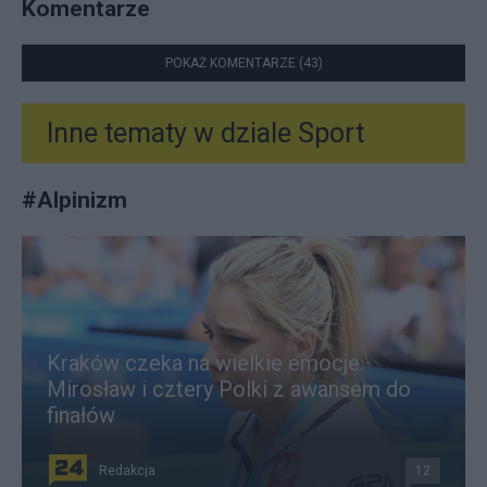
Komentarze
POKAŻ KOMENTARZE (43)
Inne tematy w dziale
Sport
#
Alpinizm
Kraków czeka na wielkie emocje.
Mirosław i cztery Polki z awansem do
finałów
Redakcja
12