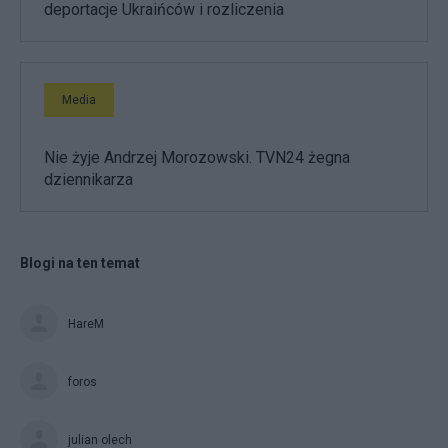
deportacje Ukraińców i rozliczenia
Media
Nie żyje Andrzej Morozowski. TVN24 żegna
dziennikarza
Blogi na ten temat
HareM
foros
julian olech