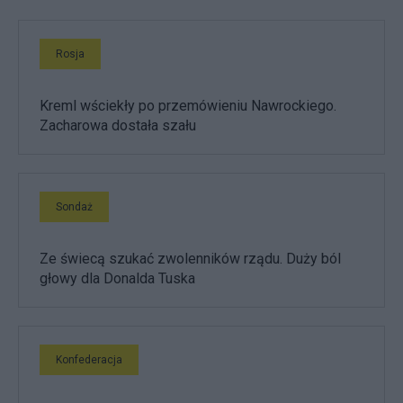
Rosja
Kreml wściekły po przemówieniu Nawrockiego.
Zacharowa dostała szału
Sondaż
Ze świecą szukać zwolenników rządu. Duży ból
głowy dla Donalda Tuska
Konfederacja