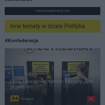
POKAŻ KOMENTARZE (53)
Inne tematy w dziale
Polityka
#
Konfederacja
Chcą zlikwidować system kaucyjny. Jest
projekt
Redakcja
82