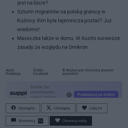
jest na liście?
Szturm migrantów na polską granicę w
Kuźnicy. Kim była tajemnicza postać? Już
wiadomo!
Maseczka także w domu. W Austrii surowsze
zasady ze względu na Omikron
Autor:
Źródło:
© Artykuł jest chroniony prawem
Redakcja
Facebook
autorskim.
Udostępnij
Udostępnij
Lubię to!
Skomentuj
53
Obserwuj notkę