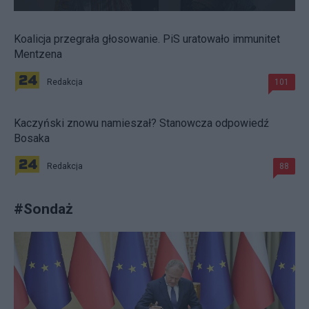
Koalicja przegrała głosowanie. PiS uratowało immunitet
Mentzena
Redakcja
101
Kaczyński znowu namieszał? Stanowcza odpowiedź
Bosaka
Redakcja
88
#
Sondaż