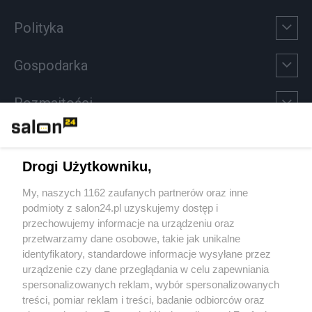
Polityka
Gospodarka
Rozmaitości
Technologie
Drogi Użytkowniku,
Sport
My, naszych 1162 zaufanych partnerów oraz inne
podmioty z salon24.pl uzyskujemy dostęp i
Społeczeństwo
przechowujemy informacje na urządzeniu oraz
przetwarzamy dane osobowe, takie jak unikalne
Kultura
identyfikatory, standardowe informacje wysyłane przez
urządzenie czy dane przeglądania w celu zapewniania
spersonalizowanych reklam, wybór spersonalizowanych
treści, pomiar reklam i treści, badanie odbiorców oraz