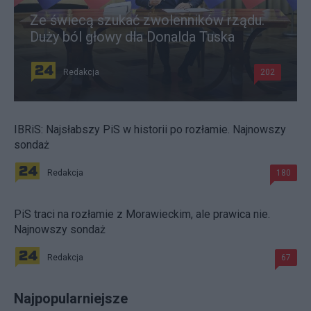
Ze świecą szukać zwolenników rządu.
Duży ból głowy dla Donalda Tuska
Redakcja
202
IBRiS: Najsłabszy PiS w historii po rozłamie. Najnowszy
sondaż
Redakcja
180
PiS traci na rozłamie z Morawieckim, ale prawica nie.
Najnowszy sondaż
Redakcja
67
Najpopularniejsze