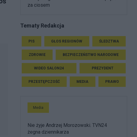
oś
za ciosem
Tematy Redakcja
PIS
GŁOS REGIONÓW
ŚLEDZTWA
ZDROWIE
BEZPIECZEŃSTWO NARODOWE
WIDEO SALON24
PREZYDENT
PRZESTĘPCZOŚĆ
MEDIA
PRAWO
Media
Nie żyje Andrzej Morozowski. TVN24
żegna dziennikarza