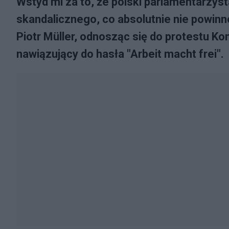
Wstyd mi za to, że polski parlamentarzys
skandalicznego, co absolutnie nie powinn
Piotr Müller, odnosząc się do protestu Kon
nawiązujący do hasła "Arbeit macht frei".