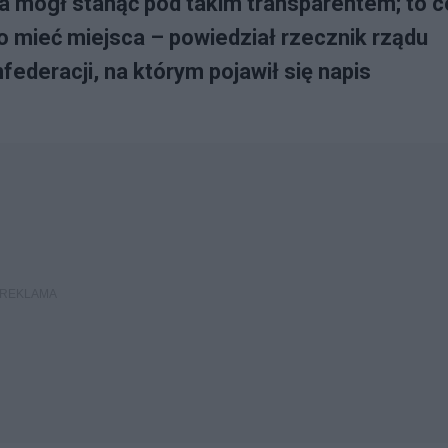
ta mógł stanąć pod takim transparentem; to c
o mieć miejsca – powiedział rzecznik rządu
federacji, na którym pojawił się napis