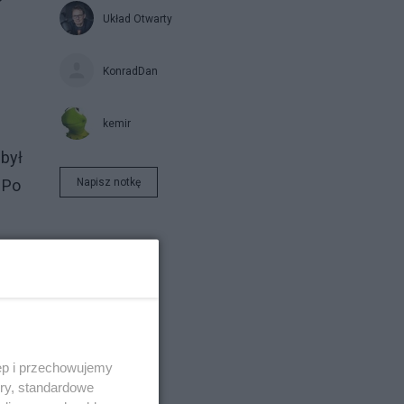
Układ Otwarty
KonradDan
kemir
 był
Napisz notkę
 Po
ęp i przechowujemy
ory, standardowe