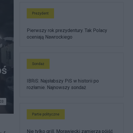
Prezydent
Pierwszy rok prezydentury. Tak Polacy
oceniają Nawrockiego
Sondaż
oś
IBRiS: Najsłabszy PiS w historii po
rozłamie. Najnowszy sondaż
03
Partie polityczne
Nie tylko grill. Morawiecki zamierza pójść