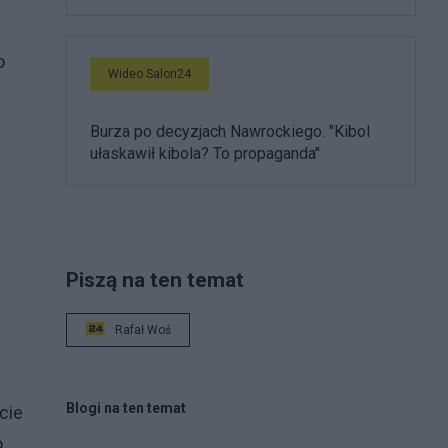
o
Wideo Salon24
Burza po decyzjach Nawrockiego. "Kibol
ułaskawił kibola? To propaganda"
Piszą na ten temat
Rafał Woś
Blogi na ten temat
cie
o