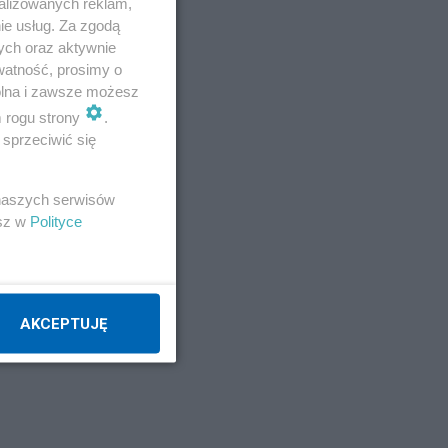
alizowanych reklam,
ie usług. Za zgodą
ych oraz aktywnie
watność, prosimy o
wolna i zawsze możesz
m rogu strony
.
sprzeciwić się
 naszych serwisów
esz w
Polityce
AKCEPTUJĘ