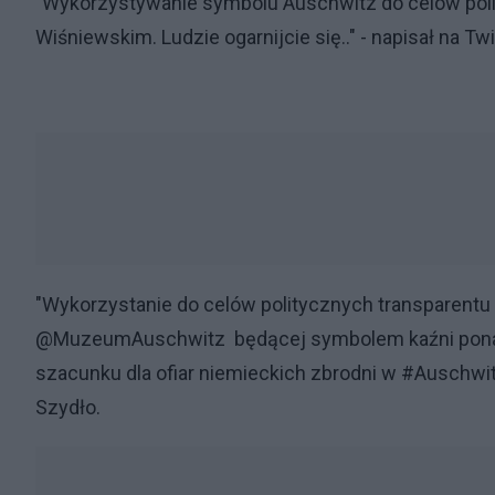
"Wykorzystywanie symbolu Auschwitz do celów poli
Wiśniewskim. Ludzie ogarnijcie się.." - napisał na Twi
"Wykorzystanie do celów politycznych transparentu
@MuzeumAuschwitz będącej symbolem kaźni ponad m
szacunku dla ofiar niemieckich zbrodni w #Auschwitz
Szydło.