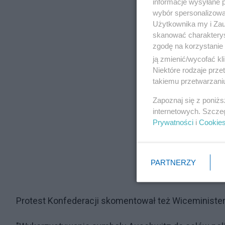
informacje wysyłane 
wybór spersonalizowan
Użytkownika my i Zau
skanować charakterys
zgodę na korzystanie 
ją zmienić/wycofać kl
Niektóre rodzaje prz
takiemu przetwarzaniu
Zapoznaj się z poniż
internetowych. Szcze
Prywatności
i
Cookie
PARTNERZY
Protest Konfederacji skomentował też Wiceminist