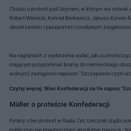
Chodzi o protest pod Sejmem, w którym we wtorek w
Robert Winnicki, Konrad Berkowicz, Janusz Korwin-M
obostrzeniom i paszportom covidowym zorganizowan
Na nagraniach z wydarzenia widać, jak uczestnicząc
mającym przypominać bramę do niemieckiego obozu A
wolnym) zastąpiono napisem "Szczepienie czyni wo
Czytaj więcej
: Wiec Konfederacji na tle napisu "
Müller o proteście Konfederacji
Pytany o ten protest w Radiu Zet, rzecznik rządu oce
publicznej nie powinno mieć absolutnie miejsca. Je