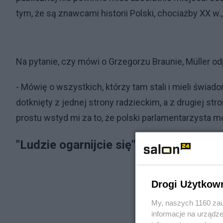
tym, że są znawcami historii Polski, chociażby XX w
Na pytanie, czy mówi o Grzegorzu Braunie, Müller o
- Mówię o wszystkich, którzy tam stali i mieli świad
dotknięty z jednej strony radzieckim, a z drugiej s
prostu wstyd mi za to, że polski parlamentarzysta m
"Ludzie ogarnijcie się"
Drogi Użytkow
My, naszych 1160 zau
informacje na urządze