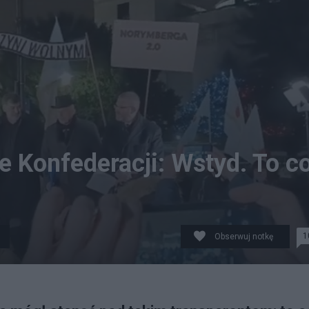
e Konfederacji: Wstyd. To c
1
Obserwuj notkę
 Twitter