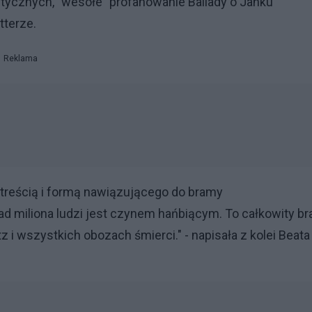
tycznych, "wesołe" profanowanie Ballady o Janku
tterze.
Reklama
 treścią i formą nawiązującego do bramy
iliona ludzi jest czynem hańbiącym. To całkowity br
 i wszystkich obozach śmierci." - napisała z kolei Beata