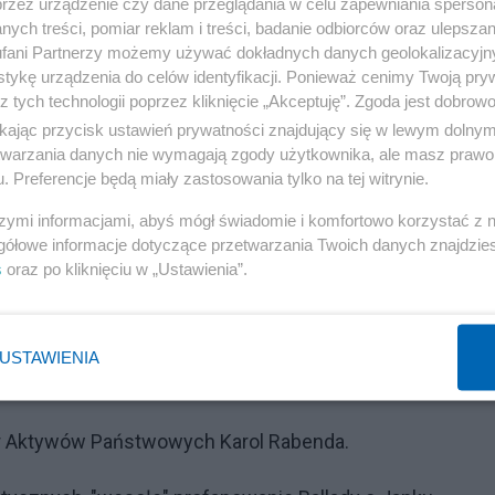
przez urządzenie czy dane przeglądania w celu zapewniania sperson
ych treści, pomiar reklam i treści, badanie odbiorców oraz ulepszan
fani Partnerzy możemy używać dokładnych danych geolokalizacyjn
tykę urządzenia do celów identyfikacji. Ponieważ cenimy Twoją pry
z tych technologii poprzez kliknięcie „Akceptuję”. Zgoda jest dobro
ikając przycisk ustawień prywatności znajdujący się w lewym dolny
etwarzania danych nie wymagają zgody użytkownika, ale masz prawo 
. Preferencje będą miały zastosowania tylko na tej witrynie.
szymi informacjami, abyś mógł świadomie i komfortowo korzystać z
gółowe informacje dotyczące przetwarzania Twoich danych znajdzi
s
oraz po kliknięciu w „Ustawienia”.
USTAWIENIA
er Aktywów Państwowych Karol Rabenda.