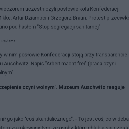
ieczorem uczestniczyli posłowie koła Konfederacji:
ikke, Artur Dziambor i Grzegorz Braun. Protest przeciwk
o pod hasłem "Stop segregacji sanitarnej".
Reklama
y w nim posłowie Konfederacji stoją przy transparencie
uschwitz. Napis "Arbeit macht frei" (praca czyni
lnym".
Szczepienie czyni wolnym". Muzeum Auschwitz reaguje
nił go jako "coś skandalicznego". - To jest coś, co w deba
stem zszokowany tym, że osoby, które chlubią się częst