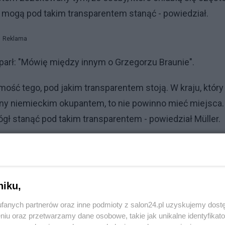
., mogą pod takim transparentem stanąć - powiedział.
Reklama
dparł: "Mówię między innym o Grzegorzu Braunie".
omość tego, pod jakim transparentem stoją. W kraju, który
trony niemieckim okupantem, to nie powinno mieć miejsca.
ógł stanąć pod takim transparentem - powiedział Müller.
niku,
fanych partnerów oraz inne podmioty z salon24.pl uzyskujemy dost
niu oraz przetwarzamy dane osobowe, takie jak unikalne identyfikat