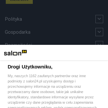
Polityka
Gospodarka
Rozmaitości
Technologie
Drogi Użytkowniku,
Sport
My, naszych 1162 zaufanych partnerów oraz inne
podmioty z salon24.pl uzyskujemy dostęp i
Społeczeństwo
przechowujemy informacje na urządzeniu oraz
przetwarzamy dane osobowe, takie jak unikalne
Kultura
identyfikatory, standardowe informacje wysyłane przez
urządzenie czy dane przeglądania w celu zapewniania
spersonalizowanych reklam, wybór spersonalizowanych