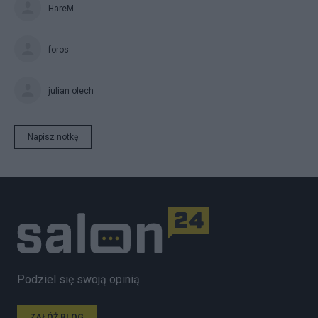
HareM
foros
julian olech
Napisz notkę
Podziel się swoją opinią
ZAŁÓŻ BLOG