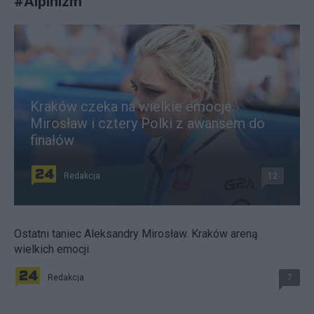
#
Alpinizm
Kraków czeka na wielkie emocje.
Mirosław i cztery Polki z awansem do
finałów
Redakcja
12
Ostatni taniec Aleksandry Mirosław. Kraków areną
wielkich emocji
Redakcja
7