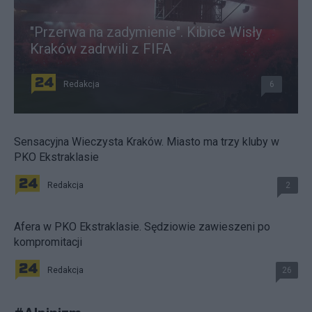
"Przerwa na zadymienie". Kibice Wisły
Kraków zadrwili z FIFA
Redakcja
6
Sensacyjna Wieczysta Kraków. Miasto ma trzy kluby w
PKO Ekstraklasie
Redakcja
2
Afera w PKO Ekstraklasie. Sędziowie zawieszeni po
kompromitacji
Redakcja
26