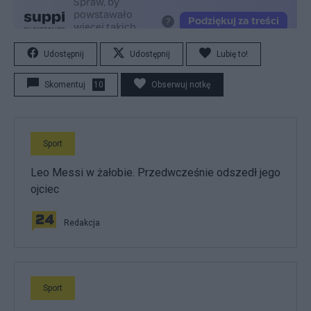
Udostępnij
Udostępnij
Lubię to!
Skomentuj
10
Obserwuj notkę
Sport
Leo Messi w żałobie. Przedwcześnie odszedł jego
ojciec
Redakcja
Sport