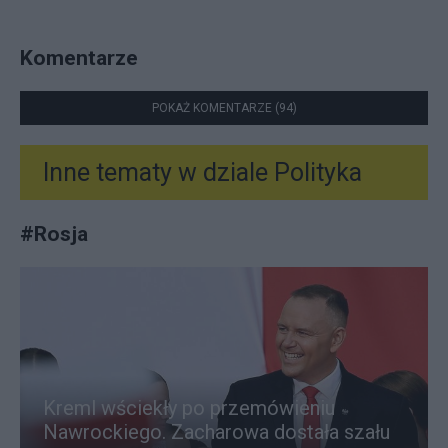
Komentarze
POKAŻ KOMENTARZE (94)
Inne tematy w dziale
Polityka
#
Rosja
Kreml wściekły po przemówieniu
Nawrockiego. Zacharowa dostała szału