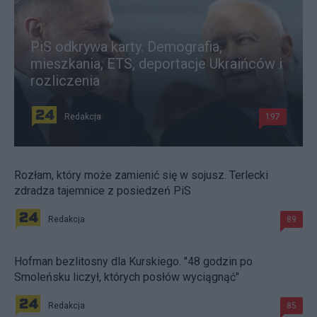
PiS odkrywa karty. Demografia,
mieszkania, ETS, deportacje Ukraińców i
rozliczenia
Redakcja
197
Rozłam, który może zamienić się w sojusz. Terlecki
zdradza tajemnice z posiedzeń PiS
Redakcja
89
Hofman bezlitosny dla Kurskiego. "48 godzin po
Smoleńsku liczył, których posłów wyciągnąć"
Redakcja
85