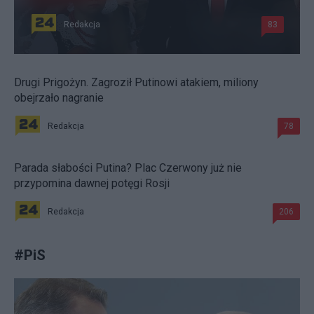
Redakcja
83
Drugi Prigożyn. Zagroził Putinowi atakiem, miliony
obejrzało nagranie
Redakcja
78
Parada słabości Putina? Plac Czerwony już nie
przypomina dawnej potęgi Rosji
Redakcja
206
#
PiS