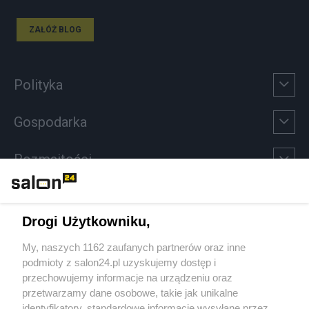
ZAŁÓŻ BLOG
Polityka
Gospodarka
Rozmaitości
Technologie
Drogi Użytkowniku,
Sport
My, naszych 1162 zaufanych partnerów oraz inne
podmioty z salon24.pl uzyskujemy dostęp i
Społeczeństwo
przechowujemy informacje na urządzeniu oraz
przetwarzamy dane osobowe, takie jak unikalne
Kultura
identyfikatory, standardowe informacje wysyłane przez