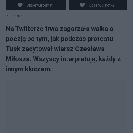
<https://creativecommons.org/licenses/by-sa/4.0>, via
Obserwuj temat
Obserwuj notkę
Wikimedia Commons
21.12.2021
Na Twitterze trwa zagorzała walka o
poezję po tym, jak podczas protestu
Tusk zacytował wiersz Czesława
Miłosza. Wszyscy interpretują, każdy z
innym kluczem.