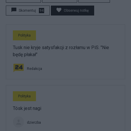
Skomentuj
94
Obserwuj notkę
Polityka
Tusk nie kryje satysfakcji z rozłamu w PiS. "Nie
będę płakał"
Redakcja
Polityka
Tósk jest nagi
dzierzba