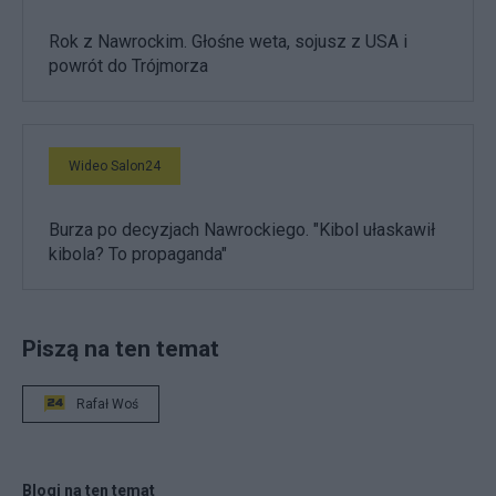
Rok z Nawrockim. Głośne weta, sojusz z USA i
powrót do Trójmorza
Wideo Salon24
Burza po decyzjach Nawrockiego. "Kibol ułaskawił
kibola? To propaganda"
Piszą na ten temat
Rafał Woś
Blogi na ten temat