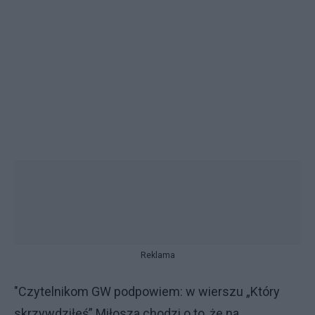
Reklama
"Czytelnikom GW podpowiem: w wierszu „Który
skrzywdziłeś” Miłosza chodzi o to, że na