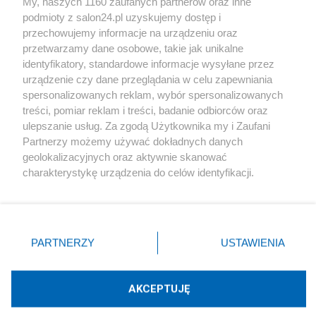
My, naszych 1160 zaufanych partnerów oraz inne
podmioty z salon24.pl uzyskujemy dostęp i
Społeczeństwo
przechowujemy informacje na urządzeniu oraz
przetwarzamy dane osobowe, takie jak unikalne
Kultura
identyfikatory, standardowe informacje wysyłane przez
urządzenie czy dane przeglądania w celu zapewniania
spersonalizowanych reklam, wybór spersonalizowanych
treści, pomiar reklam i treści, badanie odbiorców oraz
ulepszanie usług. Za zgodą Użytkownika my i Zaufani
X
Facebook
Instagram
Youtube
Partnerzy możemy używać dokładnych danych
geolokalizacyjnych oraz aktywnie skanować
charakterystykę urządzenia do celów identyfikacji.
Web Content Media sp. z o. o. © 2022
Ponieważ cenimy Twoją prywatność, prosimy o zgodę na
korzystanie z tych technologii poprzez kliknięcie
„Akceptuję”. Zgoda jest dobrowolna i zawsze możesz ją
Pomoc
O nas
Praca
Reklama
Kontakt
zmienić/wycofać klikając przycisk ustawień prywatności
PARTNERZY
USTAWIENIA
znajdujący się w lewym dolnym rogu strony
. Niektóre
rodzaje przetwarzania danych nie wymagają zgody
użytkownika, ale masz prawo sprzeciwić się takiemu
AKCEPTUJĘ
przetwarzaniu. Preferencje będą miały zastosowania tylko
Technologię dostarcza:
W3media.pl
na tej witrynie.