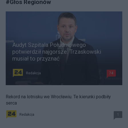
#
Głos Regionów
Audyt Szpitala Południowego
potwierdził najgorsze. Trzaskowski
musiał to przyznać
Redakcja
74
Rekord na lotnisku we Wrocławiu. Te kierunki podbiły
serca
Redakcja
1