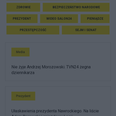
ZDROWIE
BEZPIECZEŃSTWO NARODOWE
PREZYDENT
WIDEO SALON24
PIENIĄDZE
PRZESTĘPCZOŚĆ
SEJM I SENAT
Media
Nie żyje Andrzej Morozowski. TVN24 żegna
dziennikarza
Prezydent
Ułaskawienia prezydenta Nawrockiego. Na liście