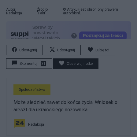
Autor:
Źródło:
© Artykuł jest chroniony prawem
Redakcja
"Fakt"
autorskim.
Udostępnij
Udostępnij
Lubię to!
Skomentuj
31
Obserwuj notkę
Społeczeństwo
Może siedzieć nawet do końca życia. Wniosek o
areszt dla ukraińskiego nożownika
Redakcja