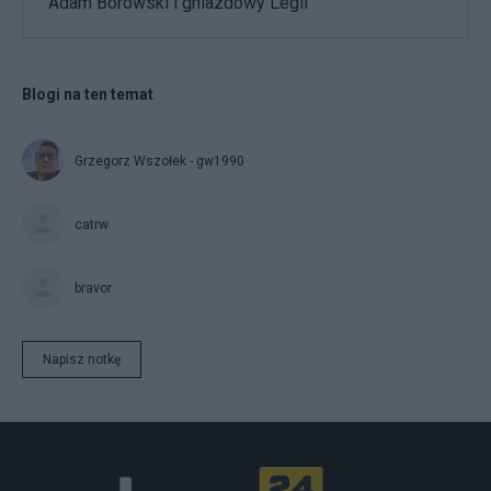
Adam Borowski i gniazdowy Legii
Blogi na ten temat
Grzegorz Wszołek - gw1990
catrw
bravor
Napisz notkę