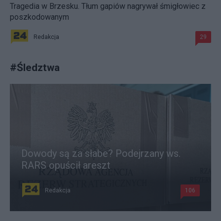
Tragedia w Brzesku. Tłum gapiów nagrywał śmigłowiec z
poszkodowanym
Redakcja
29
#
Śledztwa
Dowody są za słabe? Podejrzany ws.
RARS opuścił areszt
Redakcja
106