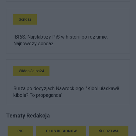
Sondaż
IBRiS: Najsłabszy PiS w historii po rozłamie.
Najnowszy sondaż
Wideo Salon24
Burza po decyzjach Nawrockiego. "Kibol ułaskawił
kibola? To propaganda"
Tematy Redakcja
PIS
GŁOS REGIONÓW
ŚLEDZTWA